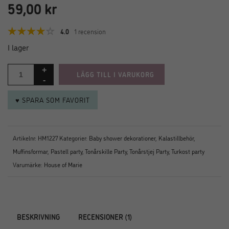
59,00
kr
4.0
1 recension
I lager
LÄGG TILL I VARUKORG
♥ SPARA SOM FAVORIT
Artikelnr:
HM1227
Kategorier:
Baby shower dekorationer
,
Kalastillbehör
,
Muffinsformar
,
Pastell party
,
Tonårskille Party
,
Tonårstjej Party
,
Turkost party
Varumärke:
House of Marie
BESKRIVNING
RECENSIONER (1)