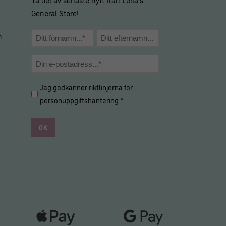
General Store!
Namn
m
*
Förnamn
Efternamn
E-
post
Hantering
Jag godkänner riktlinjerna för
*
av
personuppgiftshantering
.*
personuppgifter
*
*