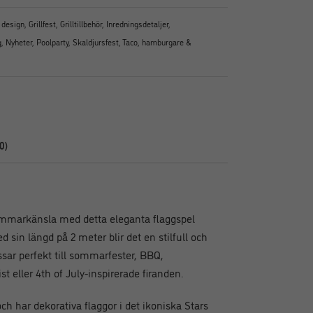
t design
,
Grillfest
,
Grilltillbehör
,
Inredningsdetaljer
,
g
,
Nyheter
,
Poolparty
,
Skaldjursfest
,
Taco, hamburgare &
0)
mmarkänsla med detta eleganta flaggspel
d sin längd på 2 meter blir det en stilfull och
sar perfekt till sommarfester, BBQ,
eller 4th of July-inspirerade firanden.
och har dekorativa flaggor i det ikoniska Stars