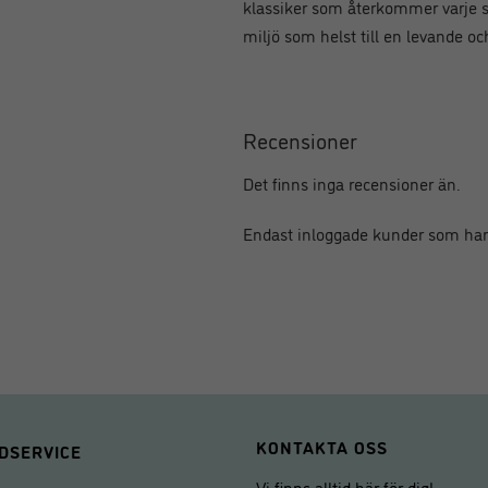
klassiker som återkommer varje s
miljö som helst till en levande oc
Recensioner
Det finns inga recensioner än.
Endast inloggade kunder som har
KONTAKTA OSS
DSERVICE
Vi finns alltid här för dig!