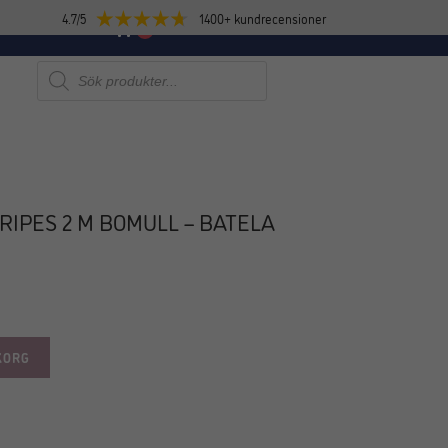
4.7/5
1400+ kundrecensioner
E
NYHETER
0
Produktsökning
RIPES 2 M BOMULL – BATELA
KORG