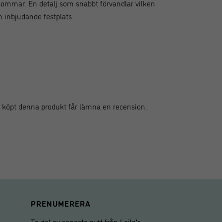
ommar. En detalj som snabbt förvandlar vilken
h inbjudande festplats.
 köpt denna produkt får lämna en recension.
PRENUMERERA
Ta del av senaste nytt från Leila’s