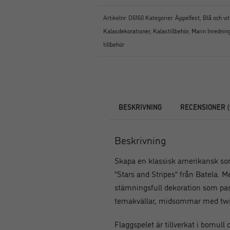
Artikelnr:
D6160
Kategorier:
Äppelfest
,
Blå och vi
Kalasdekorationer
,
Kalastillbehör
,
Marin Inrednin
tillbehör
BESKRIVNING
RECENSIONER (
Beskrivning
Skapa en klassisk amerikansk so
“Stars and Stripes” från Batela. Me
stämningsfull dekoration som pas
temakvällar, midsommar med twist 
Flaggspelet är tillverkat i bomull 