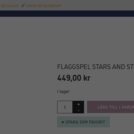
 365 DAGAR
SÄKRA BETALNINGAR
TILLBEHÖR
BAR
DELIKATESSER
KALAS
INREDNING
POOL
SAL
FLAGGSPEL STARS AND ST
NYHET!
449,00
kr
I lager
LÄGG TILL I VARU
♥ SPARA SOM FAVORIT