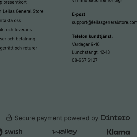
p presentkort
 Leilas General Store
E-post
ntakta oss
support@leilasgeneralstore.co
akt och leverans
Telefon kundtjänst:
iser och betalning
Vardagar 9-16
gerrätt och returer
Lunchstängt: 12-13
08-667 61 27