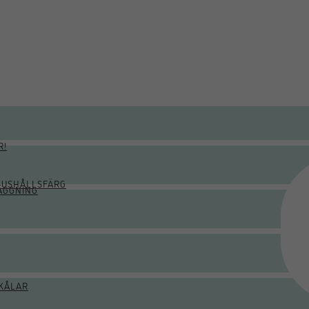
R!
HUSHÅLLSFÄRG
ÄGGNING
KÅLAR