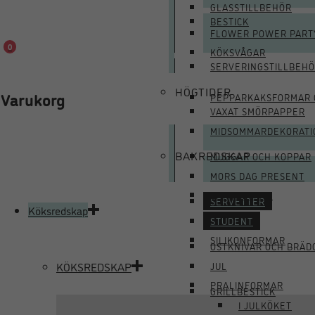
GLASSTILLBEHÖR
BESTICK
FLOWER POWER PART
0
KÖKSVÅGAR
SERVERINGSTILLBEH
HÖGTIDER
Varukorg
PEPPARKAKSFORMAR 
VAXAT SMÖRPAPPER
MIDSOMMARDEKORATI
BAKREDSKAP
MUGGAR OCH KOPPAR
MORS DAG PRESENT
BAKREDSKAP
SERVETTER
Köksredskap
STUDENT
SILIKONFORMAR
OSTKNIVAR OCH BRÄD
KÖKSREDSKAP
JUL
PRALINFORMAR
GRILLBESTICK
I JULKÖKET