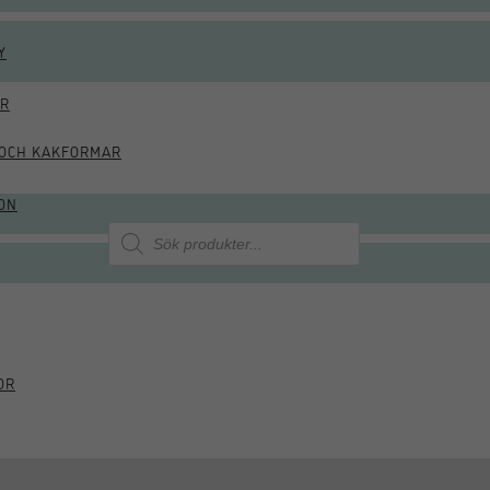
Y
ÖR
OCH KAKFORMAR
ON
Produktsökning
OR