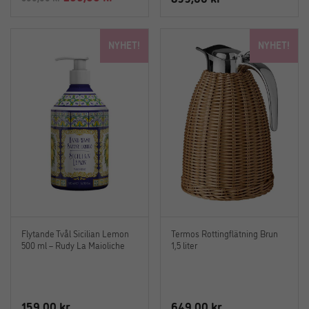
ursprungliga
nuvarande
priset
priset
NYHET!
NYHET!
var:
är:
599,00 kr.
299,00 kr.
Flytande Tvål Sicilian Lemon
Termos Rottingflätning Brun
500 ml – Rudy La Maioliche
1,5 liter
159,00
kr
649,00
kr