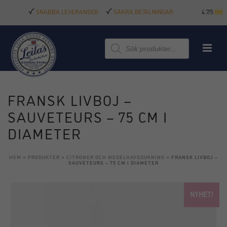
SNABBA LEVERANSER
SÄKRA BETALNINGAR
4.7/5
Produktsökning
FRANSK LIVBOJ –
SAUVETEURS – 75 CM I
DIAMETER
HEM
»
PRODUKTER
»
CITRONER OCH MEDELHAVSDUKNING
»
FRANSK LIVBOJ –
SAUVETEURS – 75 CM I DIAMETER
NYHET!