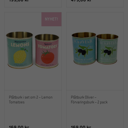
NYHET!
Plåtburk i set om 2 – Lemon
Plåtburk Oliver –
Tomatoes
Förvaringsburk – 2 pack
169,00
kr
169,00
kr