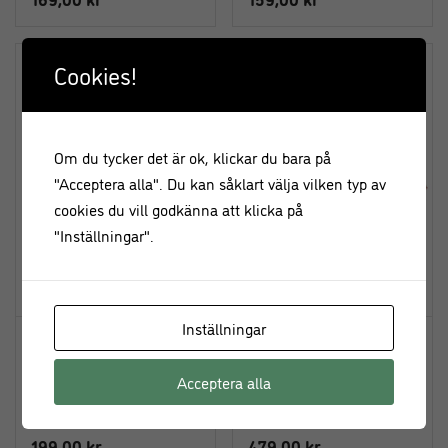
Leilas Silikon 4 för 3
Cookies!
Om du tycker det är ok, klickar du bara på
"Acceptera alla". Du kan såklart välja vilken typ av
cookies du vill godkänna att klicka på
"Inställningar".
Inställningar
Bakredskap Set i silikon –
Bakplåt Ugnsplåt 30×40 cm –
Rosa – Leilas
Gobel
Acceptera alla
199,00
kr
479,00
kr