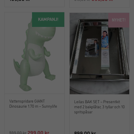
ursprungliga
nuvaran
priset
priset
KAMPANJ!
NYHET!
var:
är:
619,00 kr.
599,00 kr
Vattenspridare GIANT
Leilas BAK SET – Presentkit
Dinosaurie 1.70 m – Sunnylife
med 2 bakplåtar, 3 tyllar och 10
spritspåsar
Det
Det
299,00
kr
899,00
kr
599,00
kr