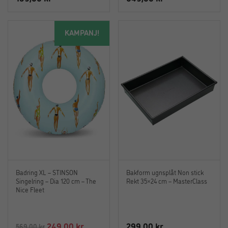
KAMPANJ!
Badring XL – STINSON
Bakform ugnsplåt Non stick
Singelring – Dia 120 cm – The
Rekt 35×24 cm – MasterClass
Nice Fleet
Det
Det
249,00
kr
299,00
kr
569,00
kr