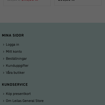
ursprungliga
nuvarande
priset
priset
var:
är:
569,00 kr.
249,00 kr.
MINA SIDOR
Logga in
Mitt konto
Beställningar
Kunduppgifter
Våra butiker
KUNDSERVICE
Köp presentkort
Om Leilas General Store