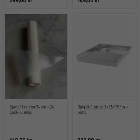
Spritspåse stor 54 cm – 24
Bakplåt/ Ugnsplåt 25×35 cm –
pack – Leilas
Gobel
149,00
kr
399,00
kr