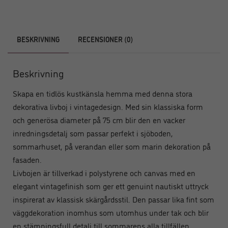
BESKRIVNING
RECENSIONER (0)
Beskrivning
Skapa en tidlös kustkänsla hemma med denna stora
dekorativa livboj i vintagedesign. Med sin klassiska form
och generösa diameter på 75 cm blir den en vacker
inredningsdetalj som passar perfekt i sjöboden,
sommarhuset, på verandan eller som marin dekoration på
fasaden.
Livbojen är tillverkad i polystyrene och canvas med en
elegant vintagefinish som ger ett genuint nautiskt uttryck
inspirerat av klassisk skärgårdsstil. Den passar lika fint som
väggdekoration inomhus som utomhus under tak och blir
en stämningsfull detalj till sommarens alla tillfällen.