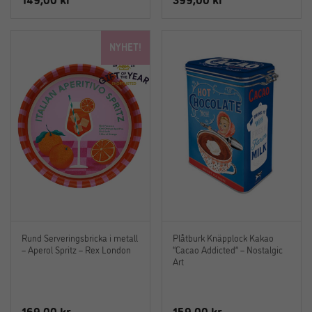
NYHET!
Rund Serveringsbricka i metall
Plåtburk Knäpplock Kakao
– Aperol Spritz – Rex London
“Cacao Addicted” – Nostalgic
Art
169,00
kr
159,00
kr