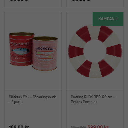
KAMPANJ!
Plåtburk Fisk – Förvaringsburk
Badring RUBY RED 120 cm –
– 2 pack
Petites Pommes
Det
Det
169,00
kr
599,00
kr
619,00
kr