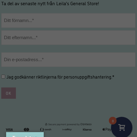
Ta del av senaste nytt från Leila’s General Store!
Namn
*
Förnamn
Efternamn
E-
post
*
Hantering
Jag godkänner riktlinjerna för
personuppgiftshantering
.*
av
personuppgifter
*
*
0