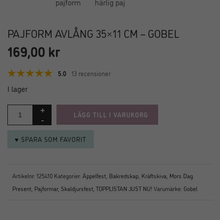
PAJFORM AVLÅNG 35×11 CM – GOBEL
169,00
kr
5.0
13 recensioner
I lager
LÄGG TILL I VARUKORG
♥ SPARA SOM FAVORIT
Artikelnr:
125410
Kategorier:
Äppelfest
,
Bakredskap
,
Kräftskiva
,
Mors Dag
Present
,
Pajformar
,
Skaldjursfest
,
TOPPLISTAN JUST NU!
Varumärke:
Gobel