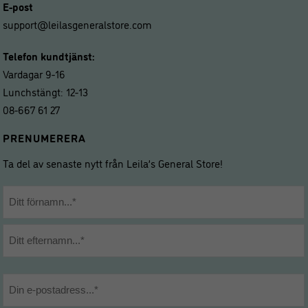
E-post
support@leilasgeneralstore.com
Telefon kundtjänst:
Vardagar 9-16
Lunchstängt: 12-13
08-667 61 27
PRENUMERERA
Ta del av senaste nytt från Leila’s General Store!
Namn
*
Förnamn
Efternamn
E-
post