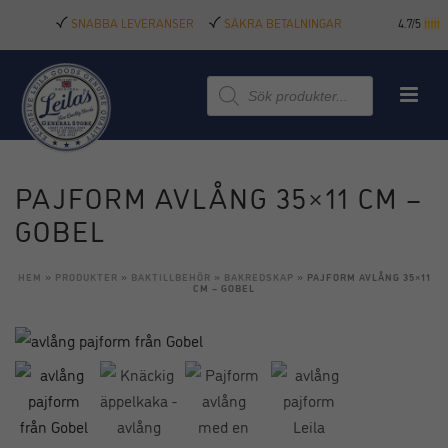
SNABBA LEVERANSER
SÄKRA BETALNINGAR
4.7/5
Produktsökning
PAJFORM AVLÅNG 35×11 CM –
GOBEL
HEM
»
PRODUKTER
»
BAKTILLBEHÖR
»
BAKREDSKAP
»
PAJFORM AVLÅNG 35×11
CM – GOBEL