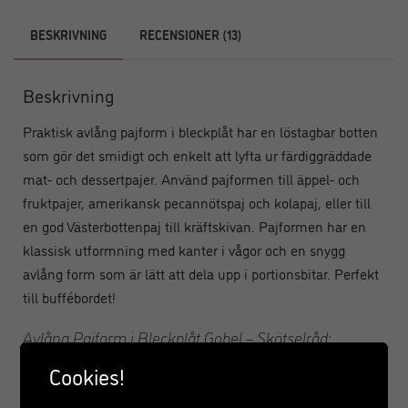
BESKRIVNING
RECENSIONER (13)
Beskrivning
Praktisk avlång pajform i bleckplåt har en löstagbar botten
som gör det smidigt och enkelt att lyfta ur färdiggräddade
mat- och dessertpajer. Använd pajformen till äppel- och
fruktpajer, amerikansk pecannötspaj och kolapaj, eller till
en god Västerbottenpaj till kräftskivan. Pajformen har en
klassisk utformning med kanter i vågor och en snygg
avlång form som är lätt att dela upp i portionsbitar. Perfekt
till buffébordet!
Avlång Pajform i Bleckplåt Gobel – Skötselråd:
• Finns även i som
28cm rund
,
26cm rund
,
fyrkantig
och
Cookies!
rektangulär