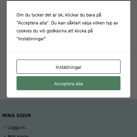
• Endast handdisk, torka torr med handduk
• Använd inga metallredskap i pajformen, prova gärna våra
Om du tycker det är ok, klickar du bara på
skonsamma
silikonredskap
istället
"Acceptera alla". Du kan såklart välja vilken typ av
• Skär aldrig med kniv direkt i formen
cookies du vill godkänna att klicka på
• Undvik att baka med rabarber i formar av aluminium och
"Inställningar".
bleckplåt, oxalsyran kan orsaka flammor
• Material:
Bleckplåt
• Mått:
35 x 11 cm
• Höjd:
2,5 cm
Inställningar
• Vikt:
280 gram
Acceptera alla
MINA SIDOR
Logga in
Mitt konto