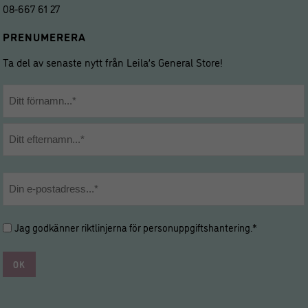
08-667 61 27
PRENUMERERA
Ta del av senaste nytt från Leila’s General Store!
Namn
*
Förnamn
Efternamn
E-
post
*
Hantering
Jag godkänner riktlinjerna för
personuppgiftshantering
.*
av
personuppgifter
*
*