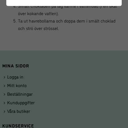
Smält chokladen på låg värme i vattenbad (i en skål
över kokande vatten).
Ta ut havrebollarna och doppa dem i smält choklad
och strö över strössel.
MINA SIDOR
Logga in
Mitt konto
Beställningar
Kunduppgifter
Våra butiker
KUNDSERVICE