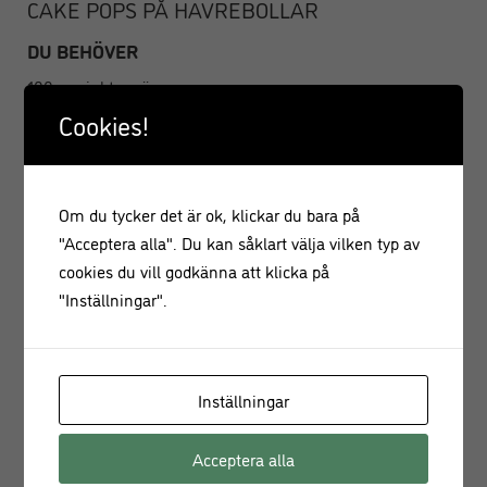
CAKE POPS PÅ HAVREBOLLAR
DU BEHÖVER
100 g mjukt smör
1 1/2 dl strösocker
Cookies!
3 dl havregryn
1 tsk vaniljsocker
3 msk kakao av god kvalitet
Om du tycker det är ok, klickar du bara på
2 msk kallt kaffe
"Acceptera alla". Du kan såklart välja vilken typ av
300 g mörk kvalitetschoklad 70 %
cookies du vill godkänna att klicka på
Valfritt strössel
"Inställningar".
GÖR SÅ HÄR
Blanda smör, strösocker och havregryn i en bunke.
Blanda i vaniljsocker och kakao, tillsätt sist kallt
Inställningar
kaffe.
Forma till bollar runt en pinne och låt dem stela i
Acceptera alla
kylen.