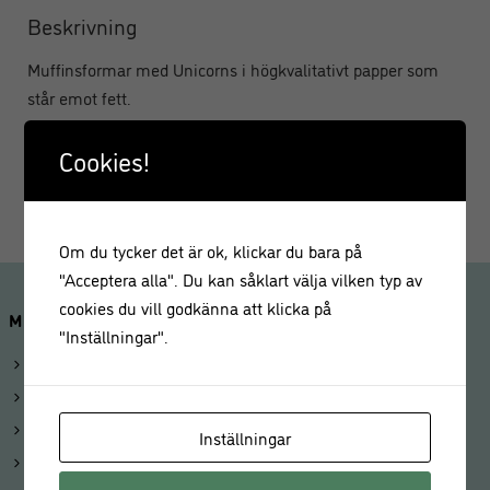
Beskrivning
Muffinsformar med Unicorns i högkvalitativt papper som
står emot fett.
Storlek: Dia. 5 cm, höjd 3,2 cm
Cookies!
48 st
Om du tycker det är ok, klickar du bara på
"Acceptera alla". Du kan såklart välja vilken typ av
cookies du vill godkänna att klicka på
MINA SIDOR
"Inställningar".
Logga in
Mitt konto
Beställningar
Inställningar
Kunduppgifter