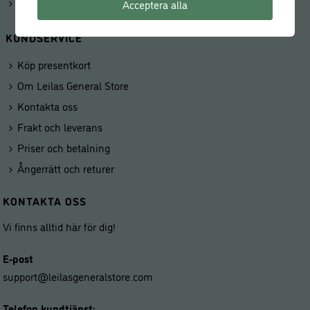
Våra butiker
Acceptera alla
KUNDSERVICE
Köp presentkort
Om Leilas General Store
Kontakta oss
Frakt och leverans
Priser och betalning
Ångerrätt och returer
KONTAKTA OSS
Vi finns alltid här för dig!
E-post
support@leilasgeneralstore.com
Telefon kundtjänst: