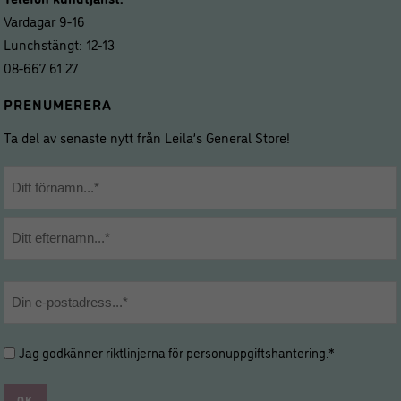
Vardagar 9-16
Lunchstängt: 12-13
08-667 61 27
PRENUMERERA
Ta del av senaste nytt från Leila’s General Store!
Namn
*
Förnamn
Efternamn
E-
post
*
Hantering
Jag godkänner riktlinjerna för
personuppgiftshantering
.*
av
personuppgifter