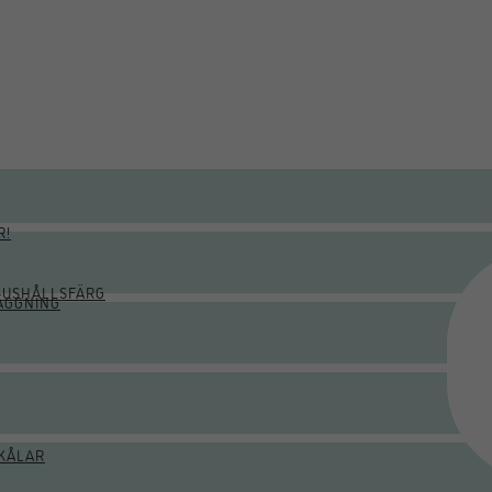
R!
HUSHÅLLSFÄRG
ÄGGNING
KÅLAR