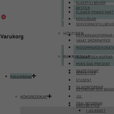
GLASSTILLBEHÖR
BESTICK
FLOWER POWER PART
0
KÖKSVÅGAR
SERVERINGSTILLBEH
HÖGTIDER
Varukorg
PEPPARKAKSFORMAR 
VAXAT SMÖRPAPPER
MIDSOMMARDEKORATI
BAKREDSKAP
MUGGAR OCH KOPPAR
MORS DAG PRESENT
BAKREDSKAP
SERVETTER
Köksredskap
STUDENT
SILIKONFORMAR
OSTKNIVAR OCH BRÄD
KÖKSREDSKAP
JUL
PRALINFORMAR
GRILLBESTICK
I JULKÖKET