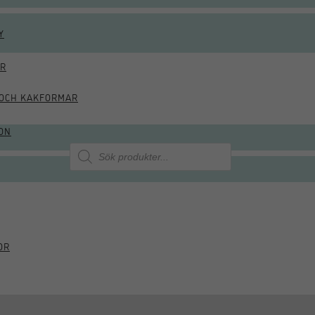
Y
ÖR
OCH KAKFORMAR
ON
Produktsökning
OR