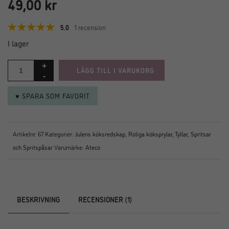
49,00
kr
5.0
1 recension
I lager
LÄGG TILL I VARUKORG
♥ SPARA SOM FAVORIT
Artikelnr:
67
Kategorier:
Julens köksredskap
,
Roliga köksprylar
,
Tyllar, Spritsar
och Spritspåsar
Varumärke:
Ateco
BESKRIVNING
RECENSIONER (1)