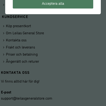
Acceptera alla
Våra butiker
KUNDSERVICE
Köp presentkort
Om Leilas General Store
Kontakta oss
Frakt och leverans
Priser och betalning
Ångerrätt och returer
KONTAKTA OSS
Vi finns alltid här för dig!
E-post
support@leilasgeneralstore.com