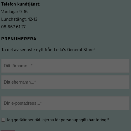
Telefon kundtjänst:
Vardagar 9-16
Lunchstängt: 12-13
08-667 61 27
PRENUMERERA
Ta del av senaste nytt från Leila’s General Store!
Namn
*
Förnamn
Efternamn
E-
post
*
Hantering
Jag godkänner riktlinjerna för
personuppgiftshantering
.*
av