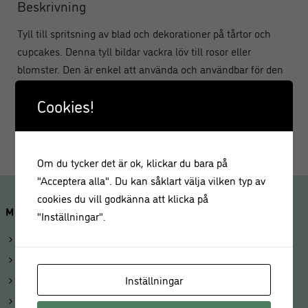
Beskrivning
Tyll till spritsning av blad och dekorationer på tårtor och
cupcakes. Denna tyll bildar vackra löv till rosor eller
blomster. Den är enkel att använda och användbar för den
som älskar att dekorera cupcakes.
Cookies!
Bredd: 6 mm
Om du tycker det är ok, klickar du bara på
"Acceptera alla". Du kan såklart välja vilken typ av
cookies du vill godkänna att klicka på
MINA SIDOR
"Inställningar".
Logga in
Mitt konto
Beställningar
Inställningar
Kunduppgifter