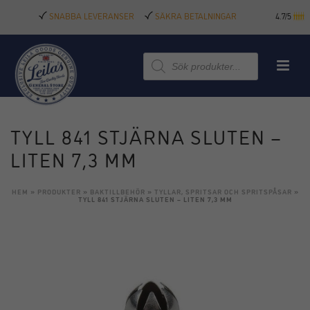
SNABBA LEVERANSER
SÄKRA BETALNINGAR
4.7/5
Produktsökning
TYLL 841 STJÄRNA SLUTEN –
LITEN 7,3 MM
HEM
»
PRODUKTER
»
BAKTILLBEHÖR
»
TYLLAR, SPRITSAR OCH SPRITSPÅSAR
»
TYLL 841 STJÄRNA SLUTEN – LITEN 7,3 MM