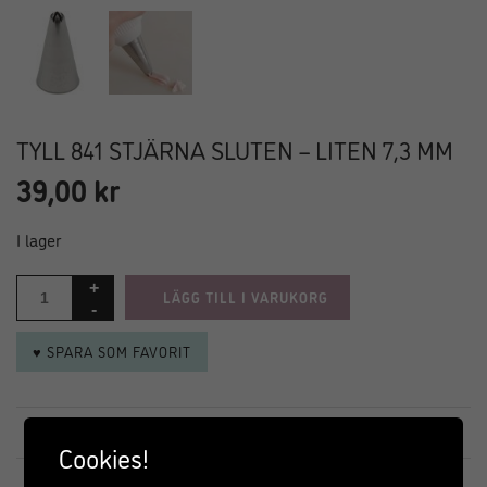
TYLL 841 STJÄRNA SLUTEN – LITEN 7,3 MM
39,00
kr
I lager
LÄGG TILL I VARUKORG
♥ SPARA SOM FAVORIT
Artikelnr:
841
Kategori:
Tyllar, Spritsar och Spritspåsar
Varumärke:
Ateco
Cookies!