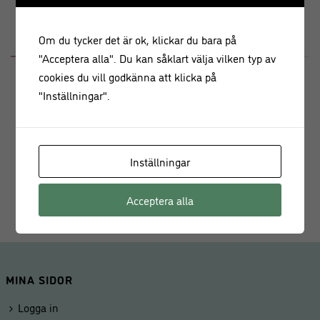
BESKRIVNING
RECENSIONER (0)
Om du tycker det är ok, klickar du bara på
"Acceptera alla". Du kan såklart välja vilken typ av
cookies du vill godkänna att klicka på
Beskrivning
"Inställningar".
Liten stjärntyll till dekorering av exempelvis mer
dekorerade detaljer som vackra bröllopstårtor, mindre
bakverk som macarons eller petit fours.
Inställningar
Diameter: 7,3 mm
Acceptera alla
MINA SIDOR
Logga in