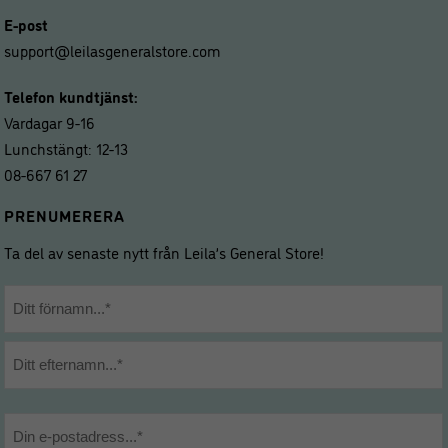
E-post
support@leilasgeneralstore.com
Telefon kundtjänst:
Vardagar 9-16
Lunchstängt: 12-13
08-667 61 27
PRENUMERERA
Ta del av senaste nytt från Leila’s General Store!
Namn
*
Förnamn
Efternamn
E-