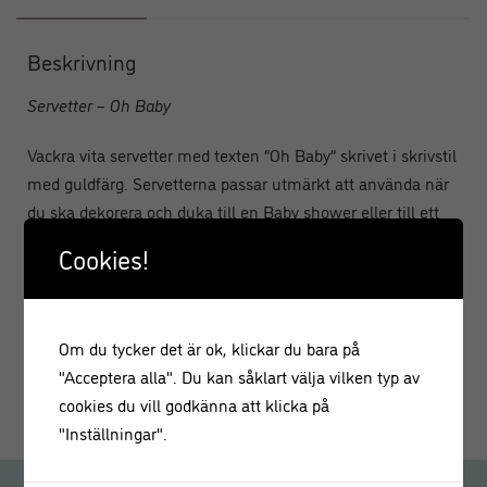
Beskrivning
Servetter – Oh Baby
Vackra vita servetter med texten “Oh Baby” skrivet i skrivstil
med guldfärg. Servetterna passar utmärkt att använda när
du ska dekorera och duka till en Baby shower eller till ett
dop! Matcha gärna servetterna med våra andra produkter
Cookies!
från Oh baby serien!
Antal: 16 stycken
Material: Papper
Om du tycker det är ok, klickar du bara på
Storlek: 16,5 cm vikta
"Acceptera alla". Du kan såklart välja vilken typ av
cookies du vill godkänna att klicka på
"Inställningar".