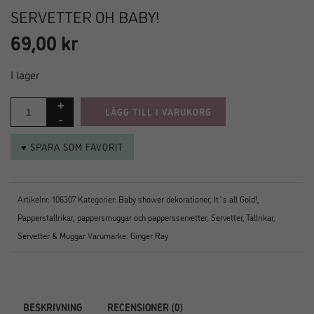
SERVETTER OH BABY!
69,00
kr
I lager
LÄGG TILL I VARUKORG
♥ SPARA SOM FAVORIT
Artikelnr:
106307
Kategorier:
Baby shower dekorationer
,
It´s all Gold!
,
Papperstallrikar, pappersmuggar och pappersservetter
,
Servetter
,
Tallrikar,
Servetter & Muggar
Varumärke:
Ginger Ray
BESKRIVNING
RECENSIONER (0)