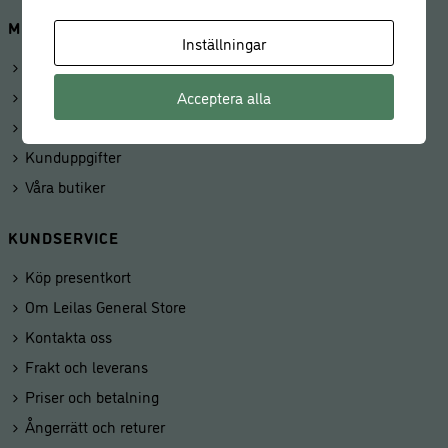
MINA SIDOR
Inställningar
Logga in
Mitt konto
Acceptera alla
Beställningar
Kunduppgifter
Våra butiker
KUNDSERVICE
Köp presentkort
Om Leilas General Store
Kontakta oss
Frakt och leverans
Priser och betalning
Ångerrätt och returer