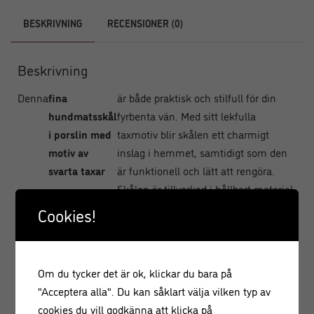
BESKRIVNING
RECENSIONER (0)
Beskrivning
Denna
fina
är både praktisk och stilfull för din
hundmatsskål
fyrbenta vän. Med sitt lekfulla
i porslin med
taxmotiv blir skålen ett charmigt
motiv av
inslag i hemmet, samtidigt som den
svarta taxar
är funktionell och lätt att rengöra.
Skålen är tillverkad i hållbart material,
vilket gör den perfekt för både mat
Cookies!
och vatten. Den stabila utformningen
säkerställer att den står stadigt på
golvet, även när din hund äter ivrigt.
Om du tycker det är ok, klickar du bara på
En utmärkt kombination av design
"Acceptera alla". Du kan såklart välja vilken typ av
och funktion för alla taxälskare!
cookies du vill godkänna att klicka på