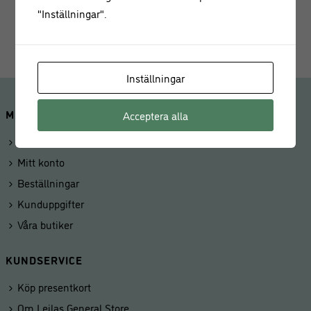
Mått: Diameter 15 cm
"Inställningar".
Höjd: 4,5 cm
Inställningar
MINA SIDOR
Acceptera alla
Logga in
Mitt konto
Beställningar
Kunduppgifter
Våra butiker
KUNDSERVICE
Köp presentkort
Om Leilas General Store