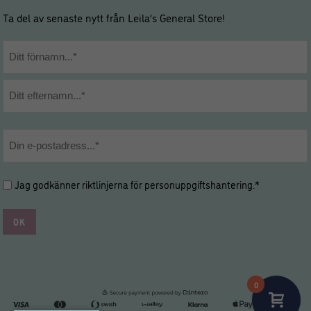
Ta del av senaste nytt från Leila’s General Store!
Namn
*
Förnamn
Efternamn
E-
post
*
Hantering
Jag godkänner riktlinjerna för
personuppgiftshantering
.*
av
personuppgifter
*
*
0