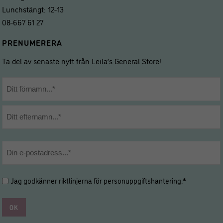
Lunchstängt: 12-13
08-667 61 27
PRENUMERERA
Ta del av senaste nytt från Leila’s General Store!
Namn
*
Förnamn
Efternamn
E-
post
*
Hantering
Jag godkänner riktlinjerna för
personuppgiftshantering
.*
av
personuppgifter
*