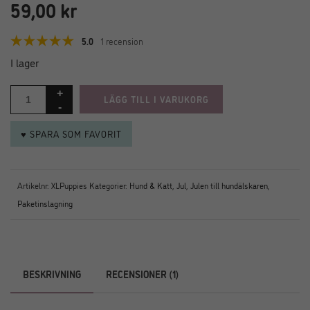
59,00
kr
5.0
1 recension
I lager
LÄGG TILL I VARUKORG
♥ SPARA SOM FAVORIT
Artikelnr:
XLPuppies
Kategorier:
Hund & Katt
,
Jul
,
Julen till hundälskaren
,
Paketinslagning
BESKRIVNING
RECENSIONER (1)