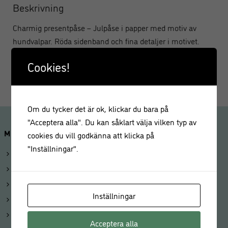
Beskrivning
Charmig presentpåse – Julpåse i papper med motiv av
hundvalpar. Röda sidenband och fina detaljer i motivet.
Cookies!
Storlek:30x12x41cm
Om du tycker det är ok, klickar du bara på
"Acceptera alla". Du kan såklart välja vilken typ av
MINA SIDOR
cookies du vill godkänna att klicka på
"Inställningar".
Logga in
Mitt konto
Beställningar
Inställningar
Kunduppgifter
Våra butiker
Acceptera alla