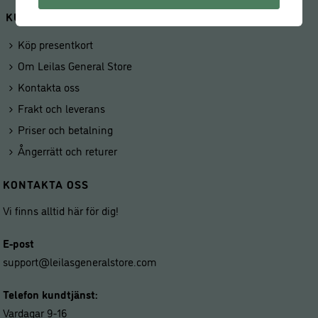
KUNDSERVICE
Köp presentkort
Om Leilas General Store
Kontakta oss
Frakt och leverans
Priser och betalning
Ångerrätt och returer
KONTAKTA OSS
Vi finns alltid här för dig!
E-post
support@leilasgeneralstore.com
Telefon kundtjänst:
Vardagar 9-16