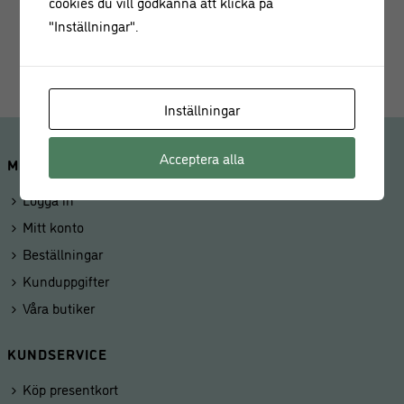
cookies du vill godkänna att klicka på
Baksida: PVC
"Inställningar".
Produktmått: bredd: 43,0 cm, längd: 73,0 cm, höjd: 1,5 cm
Inställningar
Acceptera alla
MINA SIDOR
Logga in
Mitt konto
Beställningar
Kunduppgifter
Våra butiker
KUNDSERVICE
Köp presentkort