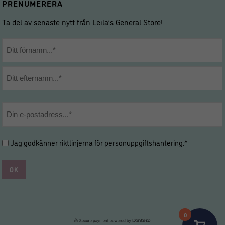
PRENUMERERA
Ta del av senaste nytt från Leila’s General Store!
Namn
*
Förnamn
Efternamn
E-
post
*
Hantering
Jag godkänner riktlinjerna för
personuppgiftshantering
.*
av
personuppgifter
*
*
0