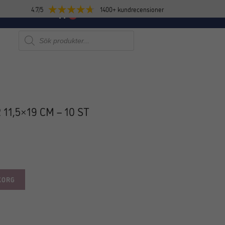
4.7/5
1400+ kundrecensioner
E
NYHETER
0
Produktsökning
1,5×19 CM – 10 ST
KORG