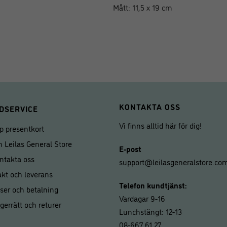
Mått: 11,5 x 19 cm
KONTAKTA OSS
DSERVICE
Vi finns alltid här för dig!
p presentkort
 Leilas General Store
E-post
ntakta oss
support@leilasgeneralstore.co
akt och leverans
Telefon kundtjänst:
iser och betalning
Vardagar 9-16
gerrätt och returer
Lunchstängt: 12-13
08-667 61 27