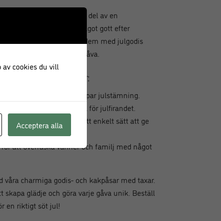
nda för julfirandet, som en del av en
cka med gäster hem med något gott efter
ka som presentpåsar – fyll dem med julgodis
 bort som en omtänksam gåva.
 av cookies du vill
påsar och kakpåsar:
om sprider glädje och skapar julstämning.
r och små gåvor
– idealiska för julfirandet.
rativa
, vilket gör dem till ett enkelt sätt att ge
Acceptera alla
ch.
för att överraska vänner och familj med något
med våra charmiga godis- och kakpåsar med taxar.
att skapa glädje och göra varje gåva unik. Beställ
 en riktigt söt jul!