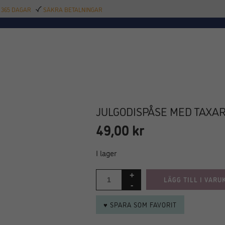
 365 DAGAR
SÄKRA BETALNINGAR
TILLBEHÖR
BAR
DELIKATESSER
KALAS
INREDNING
POOL
SAL
JULGODISPÅSE MED TAXAR 1
49,00
kr
I lager
LÄGG TILL I VARU
♥ SPARA SOM FAVORIT