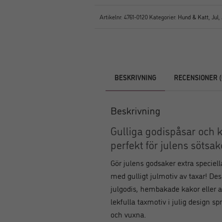
Artikelnr:
4761-0120
Kategorier:
Hund & Katt
,
Jul
,
BESKRIVNING
RECENSIONER (
Beskrivning
Gulliga godispåsar och 
perfekt för julens sötsak
Gör julens godsaker extra specie
med gulligt julmotiv av taxar! Des
julgodis, hembakade kakor eller a
lekfulla taxmotiv i julig design sp
och vuxna.