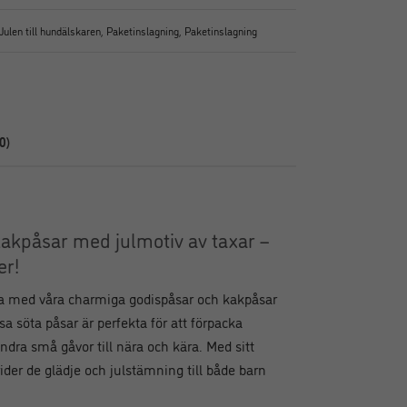
Julen till hundälskaren
,
Paketinslagning
,
Paketinslagning
0)
kakpåsar med julmotiv av taxar –
er!
lla med våra charmiga godispåsar och kakpåsar
sa söta påsar är perfekta för att förpacka
ndra små gåvor till nära och kära. Med sitt
rider de glädje och julstämning till både barn