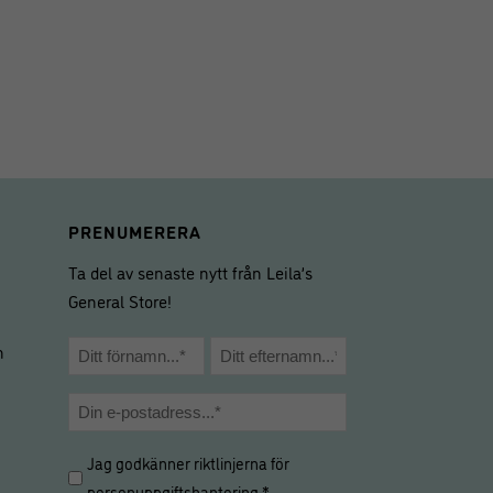
PRENUMERERA
Ta del av senaste nytt från Leila’s
General Store!
Namn
m
*
Förnamn
Efternamn
E-
post
Hantering
Jag godkänner riktlinjerna för
*
av
personuppgiftshantering
.*