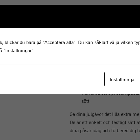
Godispåsarna är perfekta att anvä
adventskalender eller för att ski
julmiddagen. De är också idealis
eller hembakta småkakor och ge
, klickar du bara på "Acceptera alla". Du kan såklart välja vilken typ
Fördelar med våra godis
 "Inställningar".
Gulligt julmotiv med taxar
s
Perfekta för julgodis, kako
Lätta att använda och deko
Inställningar
dina gåvor en personlig tou
Perfekta som presentpåsar
sött.
Ge dina julgåvor det lilla extra 
De är ett enkelt och festligt sätt 
dina påsar idag och förbered dig för