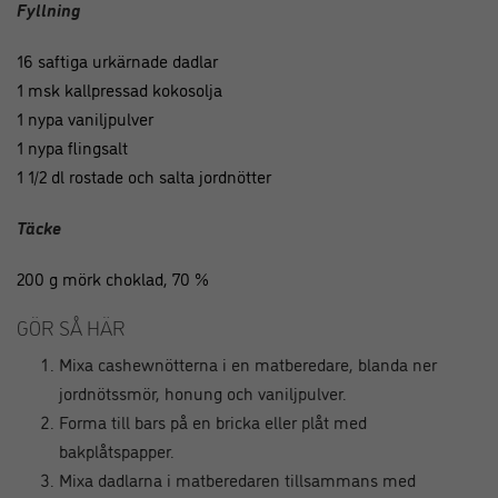
Fyllning
16 saftiga urkärnade dadlar
1 msk kallpressad kokosolja
1 nypa vaniljpulver
1 nypa flingsalt
1 1/2 dl rostade och salta jordnötter
Täcke
200 g mörk choklad, 70 %
GÖR SÅ HÄR
Mixa cashewnötterna i en matberedare, blanda ner
jordnötssmör, honung och vaniljpulver.
Forma till bars på en bricka eller plåt med
bakplåtspapper.
Mixa dadlarna i matberedaren tillsammans med