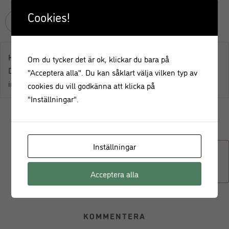
Cookies!
Lana
Svara
2023-04-06
Hej!
Om du tycker det är ok, klickar du bara på
Du skriver att receptet är sockerfritt men mörkchoklad
"Acceptera alla". Du kan såklart välja vilken typ av
innehåller ju socker? Eller köper du sockerfritt alternativ?
cookies du vill godkänna att klicka på
"Inställningar".
Leila Lindholm
2023-05-09
Inställningar
Ja, det kan man göra om man vill. Det finns goda
sockerfria varianter.
Acceptera alla
KOMMENTERA