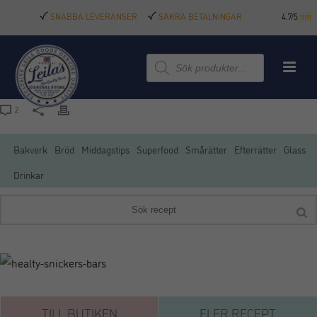
SNABBA LEVERANSER
SÄKRA BETALNINGAR
4.7/5
Produktsökning
2
Bakverk
Bröd
Middagstips
Superfood
Smårätter
Efterrätter
Glass
Drinkar
TILL BUTIKEN
FLER RECEPT