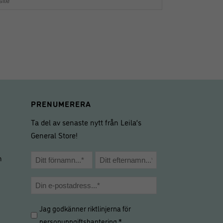
PRENUMERERA
Ta del av senaste nytt från Leila’s
General Store!
Namn
m
*
Förnamn
Efternamn
E-
post
Hantering
Jag godkänner riktlinjerna för
*
av
personuppgiftshantering
.*