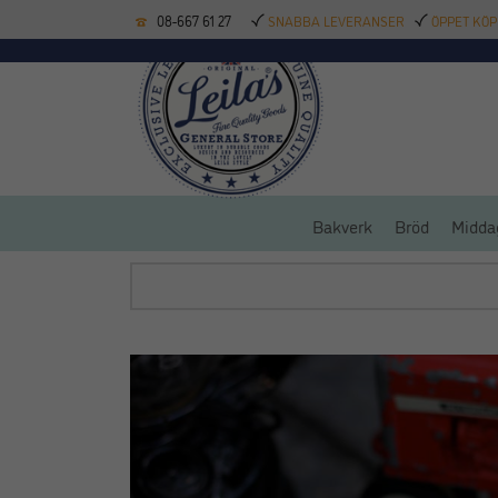
08-667 61 27
SNABBA LEVERANSER
ÖPPET KÖP
KÖKSREDSKAP
BAK
Bakverk
Bröd
Midda