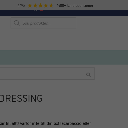
4.7/5
1400+ kundrecensioner
E
NYHETER
0
Produktsökning
DRESSING
l allt! Varför inte till din oxfilecarpaccio eller