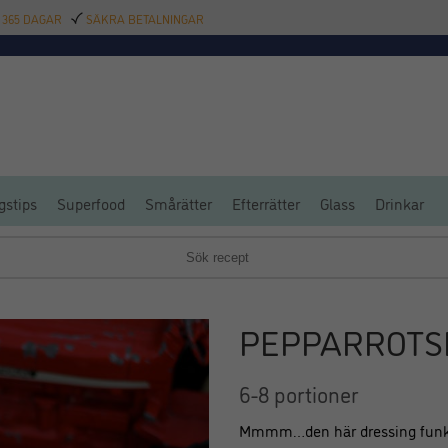
 365 DAGAR
SÄKRA BETALNINGAR
TILLBEHÖR
BAR
DELIKATESSER
KALAS
INREDNING
POOL
SAL
gstips
Superfood
Smårätter
Efterrätter
Glass
Drinkar
PEPPARROTS
6-8 portioner
Mmmm…den här dressing funkar til