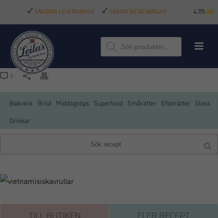
SNABBA LEVERANSER
SÄKRA BETALNINGAR
4.7/5
Produktsökning
0
Bakverk
Bröd
Middagstips
Superfood
Smårätter
Efterrätter
Glass
Drinkar
TILL BUTIKEN
FLER RECEPT