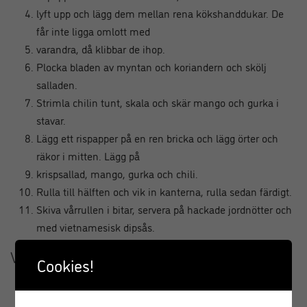
lyft upp och lägg dem mellan rena kökshanddukar. De
får inte ligga omlott med
varandra, då klibbar de ihop.
Plocka bladen av myntan och koriandern och skölj
salladen.
Strimla chilin tunt, skala och skär mango och gurka i
stavar.
Lägg ett rispapper på en ren bricka och lägg örter och
räkor i mitten. Lägg på
krispsallad, mango, gurka och chili.
Rulla till hälften och vik in kanterna, rulla sedan färdigt.
Skiva vårrullen i bitar, servera på hackade jordnötter och
med vietnamesisk dipsås.
Vietnamesisk dipsås
Cookies!
Rör ihop fisksås, strösocker och limesaft i en skål.
Skiva chilin i tunna skivor och blanda i såsen.