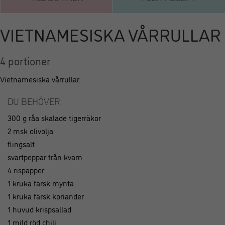
VIETNAMESISKA VÅRRULLAR
4 portioner
Vietnamesiska vårrullar.
DU BEHÖVER
300 g råa skalade tigerräkor
2 msk olivolja
flingsalt
svartpeppar från kvarn
4 rispapper
1 kruka färsk mynta
1 kruka färsk koriander
1 huvud krispsallad
1 mild röd chili