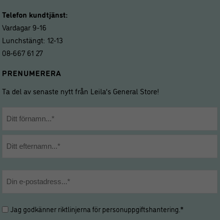
Telefon kundtjänst:
Vardagar 9-16
Lunchstängt: 12-13
08-667 61 27
PRENUMERERA
Ta del av senaste nytt från Leila’s General Store!
Namn
*
Förnamn
Efternamn
E-
post
*
Hantering
Jag godkänner riktlinjerna för
personuppgiftshantering
.*