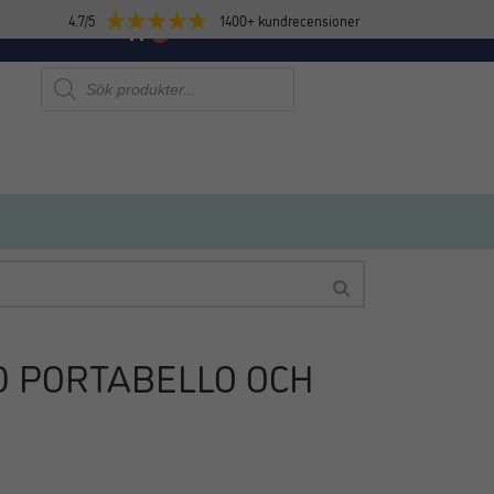
4.7/5
1400+ kundrecensioner
E
NYHETER
0
Produktsökning
 PORTABELLO OCH