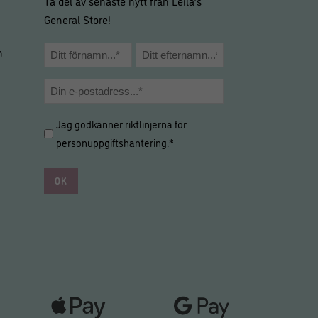
Ta del av senaste nytt från Leila’s
General Store!
Namn
m
*
Förnamn
Efternamn
E-
post
Hantering
Jag godkänner riktlinjerna för
*
av
personuppgiftshantering
.*
personuppgifter
*
*