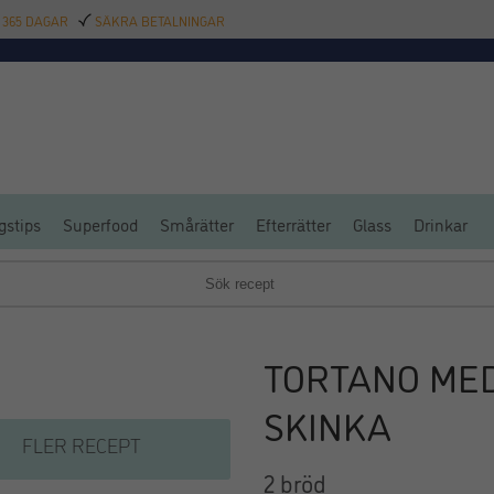
 365 DAGAR
SÄKRA BETALNINGAR
TILLBEHÖR
BAR
DELIKATESSER
KALAS
INREDNING
POOL
SAL
gstips
Superfood
Smårätter
Efterrätter
Glass
Drinkar
TORTANO MED
SKINKA
FLER RECEPT
2 bröd