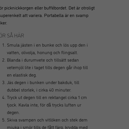
ör picknickkorgen eller buffébordet. Det är otroligt
uperenkelt att variera. Portabella är en svamp
iker.
ÖR SÅ HÄR
Smula jästen i en bunke och lös upp den i
vatten, olivolja, honung och flingsalt.
Blanda i durumvete och tillsätt sedan
vetemjöl lite i taget tills degen går ihop till
en elastisk deg.
Jäs degen i bunken under bakduk, till
dubbel storlek, i cirka 40 minuter.
Tryck ut degen till en rektangel cirka 1 cm
tjock. Kavla inte, för då trycks luften ur
degen.
Skiva svampen och vitlöken och stek dem
mjuka i smör tills de fått färg, krydda med