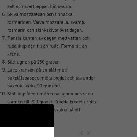
salt och svartpeppar. Låt svalna.
Skiva mozzarellan och finhacka
rosmarinen. Varva mozzarella, svamp,
rosmarin och skinkskivor över degen.
Pensla kanten av degen med vatten och
rulla ihop den till en rulle. Forma till en
krans.
Sätt ugnen på 250 grader.
Lägg kransen på en plåt med
bakplåtspapper, mjöla brödet och jäs under
bakduk i cirka 30 minuter.
Ställ in plåten i mitten av ugnen och sänk
värmen till 200 grader. Grädda brödet i cirka
30 minuter och låt det svalna på ett
brödgaller.