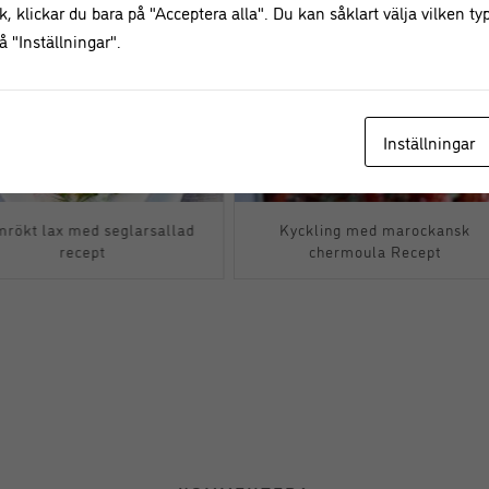
, klickar du bara på "Acceptera alla". Du kan såklart välja vilken typ
 "Inställningar".
Inställningar
mrökt lax med seglarsallad
Kyckling med marockansk
recept
chermoula Recept