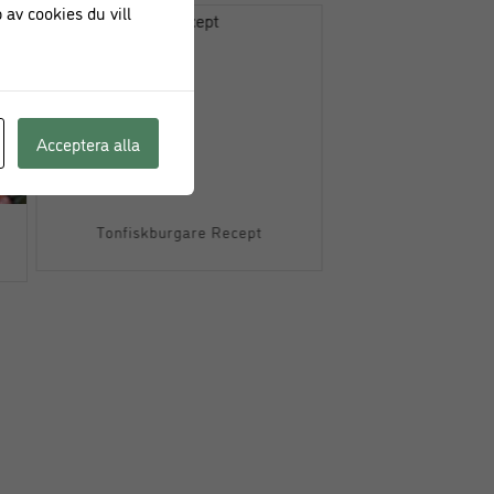
 av cookies du vill
Acceptera alla
Tonfiskburgare Recept
Spicy Inside Out 
Rolls Re