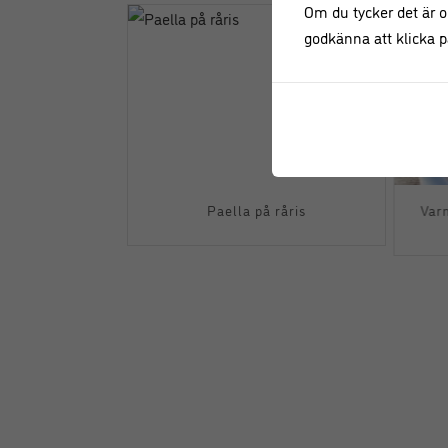
Om du tycker det är ok
godkänna att klicka på
h risonisallad
Paella på råris
Var