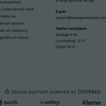
Vi finns alltid här för dig!
p presentkort
 Leilas General Store
E-post
ntakta oss
support@leilasgeneralstore.co
akt och leverans
Telefon kundtjänst:
iser och betalning
Vardagar 9-16
gerrätt och returer
Lunchstängt: 12-13
08-667 61 27