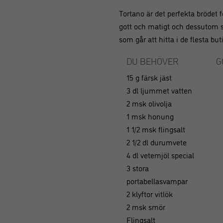
Tortano är det perfekta brödet f
gott och matigt och dessutom s
som går att hitta i de flesta but
DU BEHÖVER
G
15 g färsk jäst
3 dl ljummet vatten
2 msk olivolja
1 msk honung
1 1/2 msk flingsalt
2 1/2 dl durumvete
4 dl vetemjöl special
3 stora
portabellasvampar
2 klyftor vitlök
2 msk smör
Flingsalt