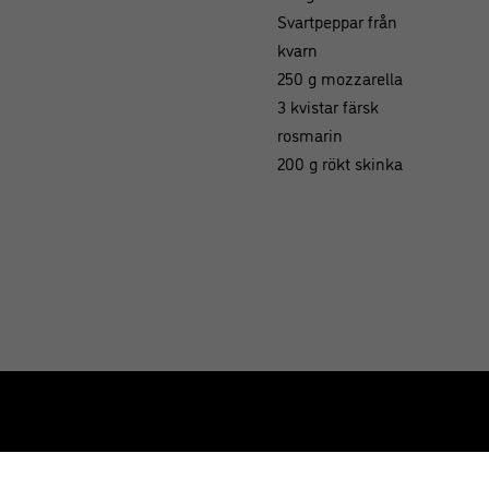
Svartpeppar från
kvarn
250 g mozzarella
3 kvistar färsk
rosmarin
200 g rökt skinka