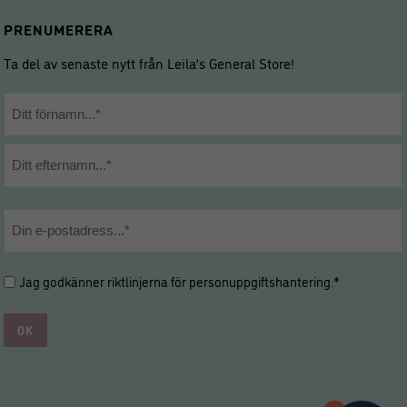
PRENUMERERA
Ta del av senaste nytt från Leila’s General Store!
Namn
*
Förnamn
Efternamn
E-
post
*
Hantering
Jag godkänner riktlinjerna för
personuppgiftshantering
.*
av
personuppgifter
*
*