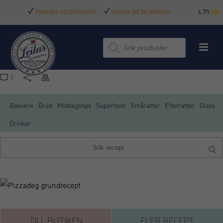
SNABBA LEVERANSER
SÄKRA BETALNINGAR
4.7/5
Produktsökning
0
Bakverk
Bröd
Middagstips
Superfood
Smårätter
Efterrätter
Glass
Drinkar
TILL BUTIKEN
FLER RECEPT