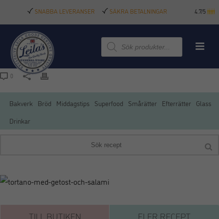
SNABBA LEVERANSER
SÄKRA BETALNINGAR
4.7/5
Produktsökning
0
Bakverk
Bröd
Middagstips
Superfood
Smårätter
Efterrätter
Glass
Drinkar
TILL BUTIKEN
FLER RECEPT