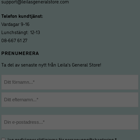
support@leilasgeneralstore.com
Telefon kundtjänst:
Vardagar 9-16
Lunchstängt: 12-13
08-667 61 27
PRENUMERERA
Ta del av senaste nytt från Leila’s General Store!
Namn
*
Förnamn
Efternamn
E-
post
*
Hantering
Jag godkänner riktlinjerna för
personuppgiftshantering
.*