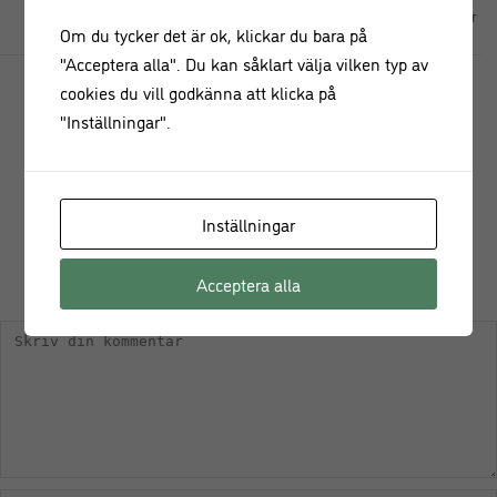
Pizza alla caprese Recept
Grillade skaldjur
Om du tycker det är ok, klickar du bara på
"Acceptera alla". Du kan såklart välja vilken typ av
cookies du vill godkänna att klicka på
"Inställningar".
Inställningar
KOMMENTERA
Acceptera alla