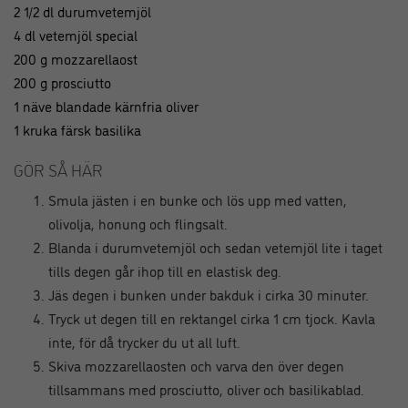
2 1/2 dl durumvetemjöl
4 dl vetemjöl special
200 g mozzarellaost
200 g prosciutto
1 näve blandade kärnfria oliver
1 kruka färsk basilika
GÖR SÅ HÄR
Smula jästen i en bunke och lös upp med vatten,
olivolja, honung och flingsalt.
Blanda i durumvetemjöl och sedan vetemjöl lite i taget
tills degen går ihop till en elastisk deg.
Jäs degen i bunken under bakduk i cirka 30 minuter.
Tryck ut degen till en rektangel cirka 1 cm tjock. Kavla
inte, för då trycker du ut all luft.
Skiva mozzarellaosten och varva den över degen
tillsammans med prosciutto, oliver och basilikablad.