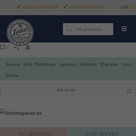
SNABBA LEVERANSER
SÄKRA BETALNINGAR
4.7/5
Produktsökning
0
Bakverk
Bröd
Middagstips
Superfood
Smårätter
Efterrätter
Glass
Drinkar
TILL BUTIKEN
FLER RECEPT