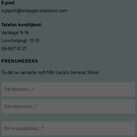
E-post
support@leilasgeneralstore.com
Telefon kundtjänst:
Vardagar 9-16
Lunchstängt: 12-13
08-667 61 27
PRENUMERERA
Ta del av senaste nytt från Leila’s General Store!
Namn
*
Förnamn
Efternamn
E-
post