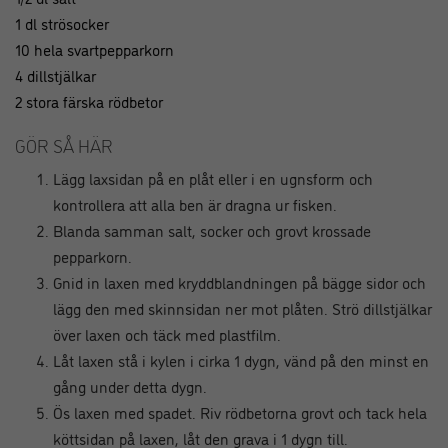
1 dl strösocker
10 hela svartpepparkorn
4 dillstjälkar
2 stora färska rödbetor
GÖR SÅ HÄR
Lägg laxsidan på en plåt eller i en ugnsform och
kontrollera att alla ben är dragna ur fisken.
Blanda samman salt, socker och grovt krossade
pepparkorn.
Gnid in laxen med kryddblandningen på bägge sidor och
lägg den med skinnsidan ner mot plåten. Strö dillstjälkar
över laxen och täck med plastfilm.
Låt laxen stå i kylen i cirka 1 dygn, vänd på den minst en
gång under detta dygn.
Ös laxen med spadet. Riv rödbetorna grovt och tack hela
köttsidan på laxen, låt den grava i 1 dygn till.