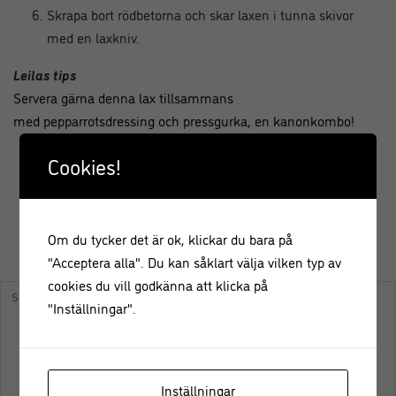
Skrapa bort rödbetorna och skar laxen i tunna skivor
med en laxkniv.
Leilas tips
Servera gärna denna lax tillsammans
med pepparrotsdressing och pressgurka, en kanonkombo!
Cookies!
Om du tycker det är ok, klickar du bara på
KOMMENTERA
"Acceptera alla". Du kan såklart välja vilken typ av
cookies du vill godkänna att klicka på
"Inställningar".
Inställningar