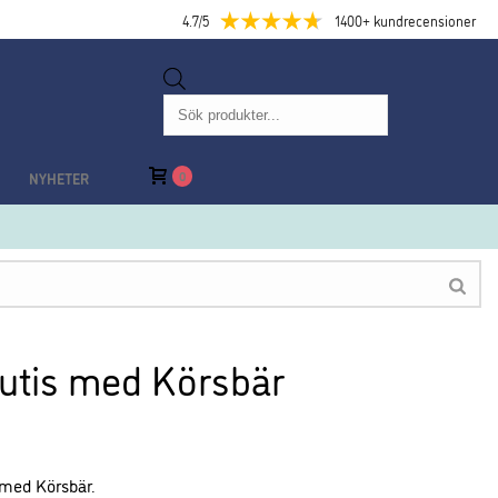
4.7/5
1400+ kundrecensioner
Produktsökning
0
NYHETER
utis med Körsbär
 med Körsbär.