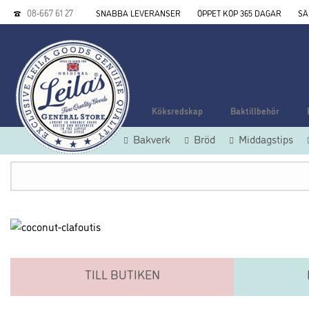
08-667 61 27
SNABBA LEVERANSER
ÖPPET KÖP 365 DAGAR
SÄ
Köksredskap
Baktillbehör
Bakverk
Bröd
Middagstips
TILL BUTIKEN