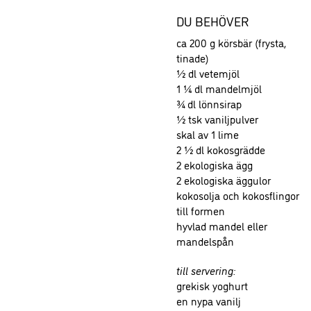
DU BEHÖVER
ca 200 g körsbär (frysta,
tinade)
½ dl vetemjöl
1 ¼ dl mandelmjöl
¾ dl lönnsirap
½ tsk vaniljpulver
skal av 1 lime
2 ½ dl kokosgrädde
2 ekologiska ägg
2 ekologiska äggulor
kokosolja och kokosflingor
till formen
hyvlad mandel eller
mandelspån
till servering:
grekisk yoghurt
en nypa vanilj