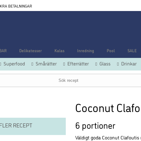
KRA BETALNINGAR
BAR
Delikatesser
Kalas
Inredning
Pool
SALE
Superfood
Smårätter
Efterrätter
Glass
Drinkar
Coconut Clafo
6 portioner
FLER RECEPT
Väldigt goda Coconut Clafoutis