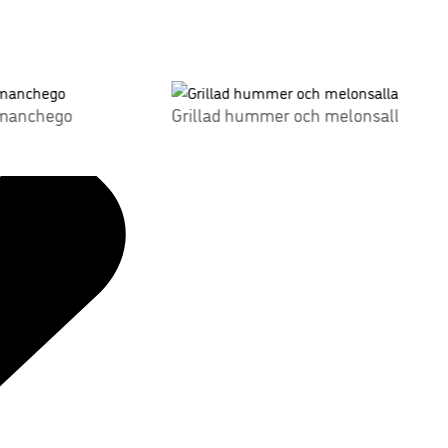
 manchego
Grillad hummer och melonsallad