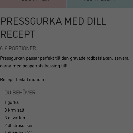
PRESSGURKA MED DILL
RECEPT
6-8 PORTIONER
Pressgurkan passar perfekt till den gravade rödbetslaxen, servera
gärna med pepparrotsdressing till!
Recept: Leila Lindholm
DU BEHÖVER
1 gurka
3 krm salt
3 dl vatten
2 dl strösocker
1 dl ättika 12%