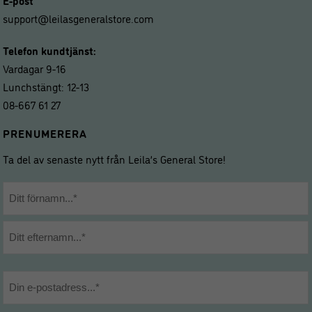
E-post
support@leilasgeneralstore.com
Telefon kundtjänst:
Vardagar 9-16
Lunchstängt: 12-13
08-667 61 27
PRENUMERERA
Ta del av senaste nytt från Leila’s General Store!
Namn
*
Förnamn
Efternamn
E-
post