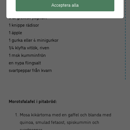
Äppeltsatsiki:
Acceptera alla
3 dl grekisk yoghurt
1 knippe rädisor
1 äpple
1 gurka eller 4 minigurkor
1/4 klyfta vitlök, riven
1 msk kumminfrön
en nypa flingsalt
svartpeppar från kvarn
Morotsfalafel i pitabröd:
Mosa kikärtorna med en gaffel och blanda med
quinoa, smulad fetaost, spiskummin och
svartpeppar.