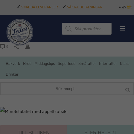
SNABBA LEVERANSER
SÄKRA BETALNINGAR
4.7/5
Produktsökning
0
Bakverk
Bröd
Middagstips
Superfood
Smårätter
Efterrätter
Glass
Drinkar
TILL BUTIKEN
FLER RECEPT