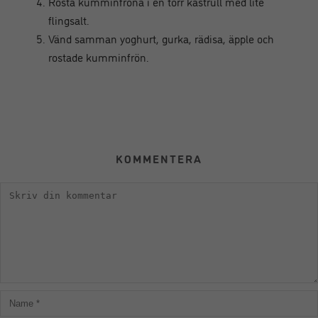
Rosta kumminfröna i en torr kastrull med lite
flingsalt.
Vänd samman yoghurt, gurka, rädisa, äpple och
rostade kumminfrön.
KOMMENTERA