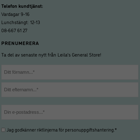
Telefon kundtjänst:
Vardagar 9-16
Lunchstängt: 12-13
08-667 61 27
PRENUMERERA
Ta del av senaste nytt från Leila’s General Store!
Namn
*
Förnamn
Efternamn
E-
post
*
Hantering
Jag godkänner riktlinjerna för
personuppgiftshantering
.*
av