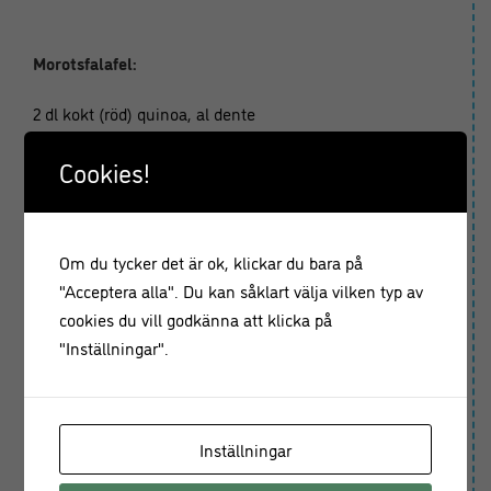
Morotsfalafel:
2 dl kokt (röd) quinoa, al dente
2,5 dl kokta kikärtor
Cookies!
1-2 rårivna morötter
3 msk hackad persilja
1 klyfta vitlök, riven
150 g (1pkt) fetaost
Om du tycker det är ok, klickar du bara på
1 tsk spiskummin
"Acceptera alla". Du kan såklart välja vilken typ av
svartpeppar från kvarn
cookies du vill godkänna att klicka på
kallpressad sesamolja till stekning
"Inställningar".
pitabröd
salladsblad
mynta
Inställningar
rökt paprikapulver