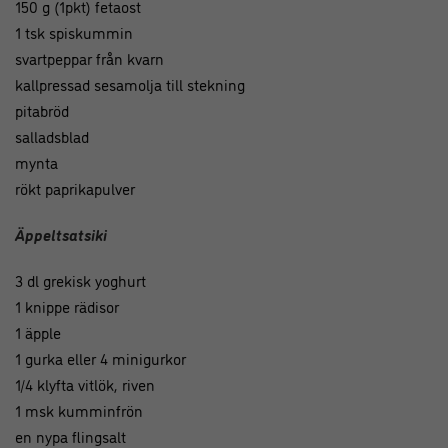
150 g (1pkt) fetaost
1 tsk spiskummin
svartpeppar från kvarn
kallpressad sesamolja till stekning
pitabröd
salladsblad
mynta
rökt paprikapulver
Äppeltsatsiki
3 dl grekisk yoghurt
1 knippe rädisor
1 äpple
1 gurka eller 4 minigurkor
1/4 klyfta vitlök, riven
1 msk kumminfrön
en nypa flingsalt