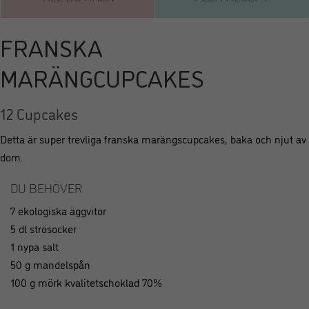
FRANSKA
MARÄNGCUPCAKES
12 Cupcakes
Detta är super trevliga franska marängscupcakes, baka och njut av
dom.
DU BEHÖVER
7 ekologiska äggvitor
5 dl strösocker
1 nypa salt
50 g mandelspån
100 g mörk kvalitetschoklad 70%