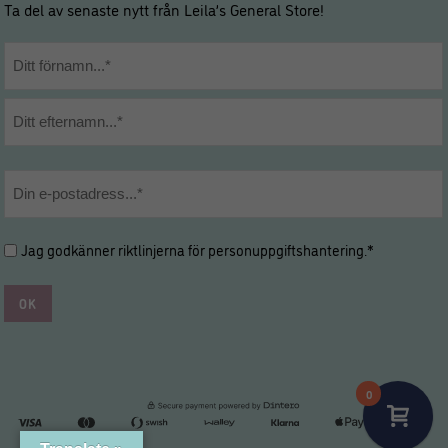
Ta del av senaste nytt från Leila’s General Store!
Namn
*
Förnamn
Efternamn
E-
post
*
Hantering
Jag godkänner riktlinjerna för
personuppgiftshantering
.*
av
personuppgifter
*
*
0