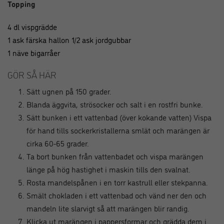
Topping
4 dl vispgrädde
1 ask färska hallon 1/2 ask jordgubbar
1 näve bigarråer
GÖR SÅ HÄR
Sätt ugnen på 150 grader.
Blanda äggvita, strösocker och salt i en rostfri bunke.
Sätt bunken i ett vattenbad (över kokande vatten) Vispa
för hand tills sockerkristallerna smlät och marängen är
cirka 60-65 grader.
Ta bort bunken från vattenbadet och vispa marängen
länge på hög hastighet i maskin tills den svalnat.
Rosta mandelspånen i en torr kastrull eller stekpanna.
Smält chokladen i ett vattenbad och vänd ner den och
mandeln lite slarvigt så att marängen blir randig.
Klicka ut marängen i pappersformar och grädda dem i