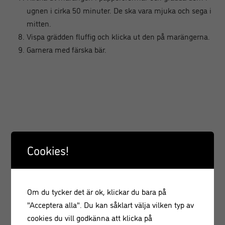
ugnen i cirka 50 minuter. De ska vara mjuka och sega i
mitten.
Vispa grädden fluffig och klicka ut den på marängerna.
Garnera med färska bär.
Cookies!
Om du tycker det är ok, klickar du bara på
"Acceptera alla". Du kan såklart välja vilken typ av
cookies du vill godkänna att klicka på