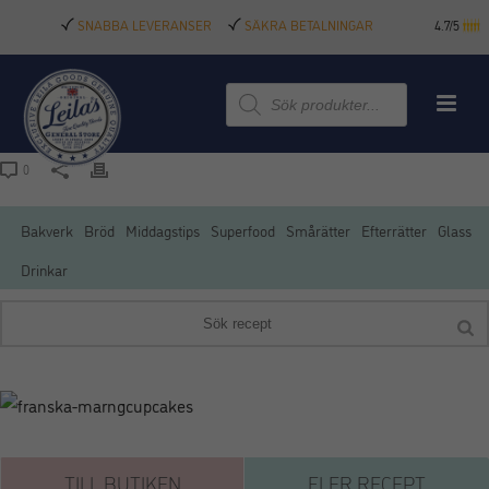
SNABBA LEVERANSER
SÄKRA BETALNINGAR
4.7/5
Produktsökning
0
Bakverk
Bröd
Middagstips
Superfood
Smårätter
Efterrätter
Glass
Drinkar
TILL BUTIKEN
FLER RECEPT