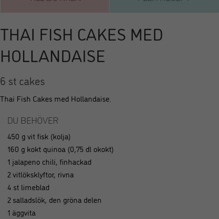
THAI FISH CAKES MED
HOLLANDAISE
6 st cakes
Thai Fish Cakes med Hollandaise.
DU BEHÖVER
450 g vit fisk (kolja)
160 g kokt quinoa (0,75 dl okokt)
1 jalapeno chili, finhackad
2 vitlöksklyftor, rivna
4 st limeblad
2 salladslök, den gröna delen
1 äggvita