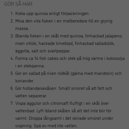
GÖR SÅ HÄR
Koka upp quinoa enligt förpackningen.
Mixa den vita fisken i en matberedare till en grynig
massa.
Blanda fisken i en skål med quinoa, finhackad jalapeno,
riven vitlök, hackade limeblad, finhackad salladslök,
äggvita, salt och svartpeppar.
Forma ca 14 fish cakes och stek på hög värme i kokosolja
i en stekpanna.
Gör en sallad på riven rödkål (gärna med mandolin) och
koriander.
Gör hollandaisesåsen: Smält smöret så att fett och
vatten separerar.
Vispa äggulor och citronsaft fluffigt i en skål över
vattenbad. Lyft ibland skålen så att det inte blir för
varmt. Droppa långsamt i det skirade smöret under
vispning. Spä ev med lite vatten.