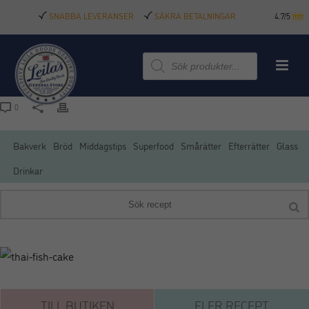
SNABBA LEVERANSER
SÄKRA BETALNINGAR
4.7/5
Produktsökning
0
Bakverk
Bröd
Middagstips
Superfood
Smårätter
Efterrätter
Glass
Drinkar
TILL BUTIKEN
FLER RECEPT