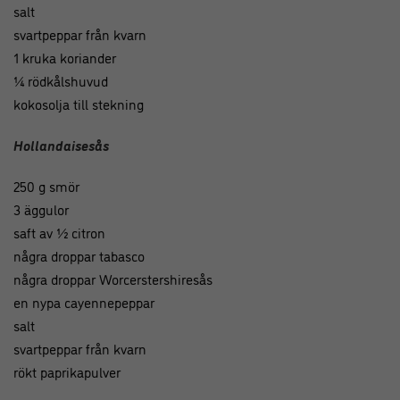
salt
svartpeppar från kvarn
1 kruka koriander
¼ rödkålshuvud
kokosolja till stekning
Hollandaisesås
250 g smör
3 äggulor
saft av ½ citron
några droppar tabasco
några droppar Worcerstershiresås
en nypa cayennepeppar
salt
svartpeppar från kvarn
rökt paprikapulver