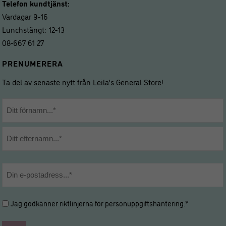
Telefon kundtjänst:
Vardagar 9-16
Lunchstängt: 12-13
08-667 61 27
PRENUMERERA
Ta del av senaste nytt från Leila’s General Store!
Namn
*
Förnamn
Efternamn
E-
post
*
Hantering
Jag godkänner riktlinjerna för
personuppgiftshantering
.*
av