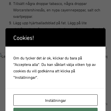
Tillsätt några droppar tabasco, några droppar
Worcerstershiresås, en nypa cayennepeppar, salt och
svartpeppar.
Lägg upp hjärtsalladsblad på fat. Lägg på lite
rödkålssallad på varje och därefter en fish cake. Bred på
hollandaise på varje och pudra över rökt paprikapulver.
Cookies!
Om du tycker det är ok, klickar du bara på
"Acceptera alla". Du kan såklart välja vilken typ av
cookies du vill godkänna att klicka på
"Inställningar".
Inställningar
Leilas klassiska våfflor
Meatless Meatballs Rec