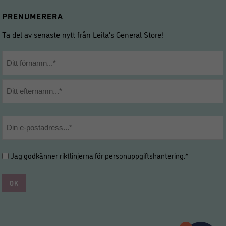
PRENUMERERA
Ta del av senaste nytt från Leila’s General Store!
Namn
*
Förnamn
Efternamn
E-
post
*
Hantering
Jag godkänner riktlinjerna för
personuppgiftshantering
.*
av
personuppgifter
*
*