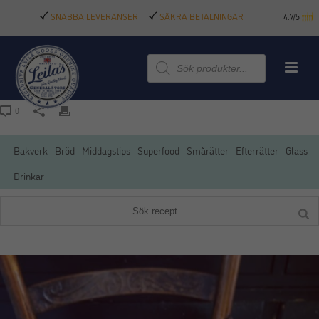
SNABBA LEVERANSER
SÄKRA BETALNINGAR
4.7/5
Produktsökning
0
Bakverk
Bröd
Middagstips
Superfood
Smårätter
Efterrätter
Glass
Drinkar