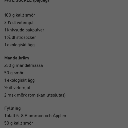
100 g kallt smör
3 1⁄4 dl vetemjöl
1 knivsudd bakpulver
1 1⁄4 dl strösocker
1 ekologiskt ägg
Mandelkräm
250 g mandelmassa
50 g smör
1 ekologiskt ägg
1⁄2 dl vetemjöl
2 msk mörk rom (kan uteslutas)
Fyllning
Totalt 6–8 Plommon och Äpplen
50 g kallt smör