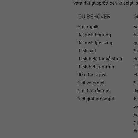
vara riktigt sprött och krispigt,
DU BEHÖVER
G
5 dl mjölk
Vä
1/2 msk honung
ha
1/2 msk ljus sirap
gr
1 tsk salt
Sm
1 tsk hela fänkålsfrön
d
1 tsk hel kummin
Ti
10 g färsk jäst
el
2 dl vetemjöl
Sä
3 dl fint rågmjöl
Jä
7 dl grahamsmjöl
Ka
v
ba
Gr
br