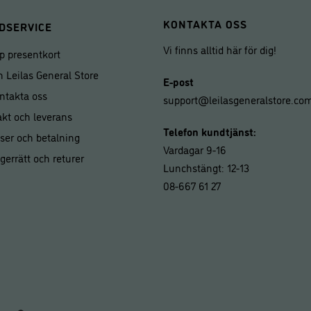
KONTAKTA OSS
DSERVICE
Vi finns alltid här för dig!
p presentkort
 Leilas General Store
E-post
ntakta oss
support@leilasgeneralstore.co
akt och leverans
Telefon kundtjänst:
iser och betalning
Vardagar 9-16
gerrätt och returer
Lunchstängt: 12-13
08-667 61 27