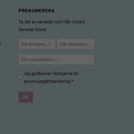
PRENUMERERA
Ta del av senaste nytt från Leila’s
General Store!
Namn
m
*
Förnamn
Efternamn
E-
post
Hantering
Jag godkänner riktlinjerna för
*
av
personuppgiftshantering
.*
personuppgifter
*
*