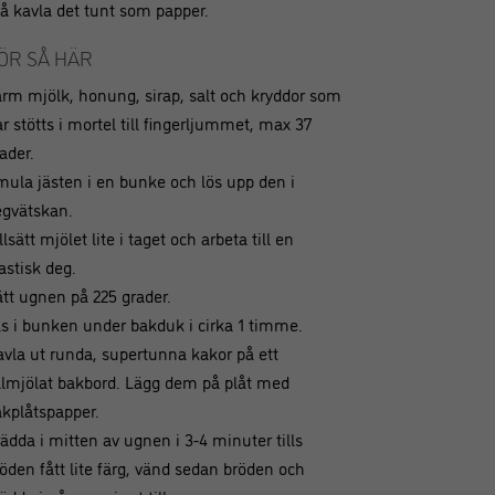
 så kavla det tunt som papper.
ÖR SÅ HÄR
rm mjölk, honung, sirap, salt och kryddor som
r stötts i mortel till fingerljummet, max 37
ader.
ula jästen i en bunke och lös upp den i
egvätskan.
llsätt mjölet lite i taget och arbeta till en
astisk deg.
tt ugnen på 225 grader.
s i bunken under bakduk i cirka 1 timme.
vla ut runda, supertunna kakor på ett
älmjölat bakbord. Lägg dem på plåt med
kplåtspapper.
ädda i mitten av ugnen i 3-4 minuter tills
öden fått lite färg, vänd sedan bröden och