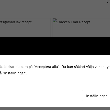
gr
, klickar du bara på "Acceptera alla". Du kan såklart välja vilken typ
ödbetsgravad lax recept
Chicken Thai Recept
 "Inställningar".
Inställningar