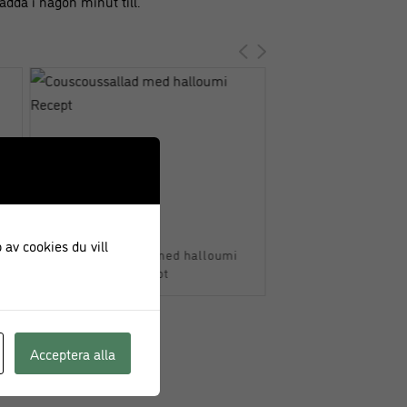
ädda i någon minut till.
 av cookies du vill
Couscoussallad med halloumi
Gös med Krispig
Recept
Acceptera alla