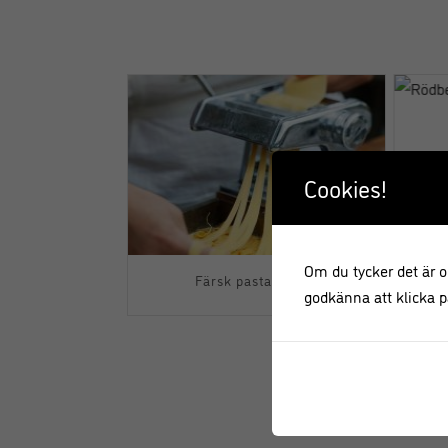
Cookies!
Om du tycker det är ok
rese Recept
Färsk pasta recept
R
godkänna att klicka på