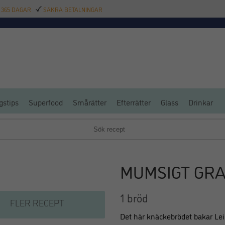
 365 DAGAR
SÄKRA BETALNINGAR
TILLBEHÖR
BAR
DELIKATESSER
KALAS
INREDNING
POOL
SAL
gstips
Superfood
Smårätter
Efterrätter
Glass
Drinkar
MUMSIGT GR
1 bröd
FLER RECEPT
Det här knäckebrödet bakar Lei