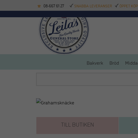
08-667 61 27
SNABBA LEVERANSER
ÖPPET KÖP
KÖKSREDSKAP
BAK
Bakverk
Bröd
Midda
TILL BUTIKEN