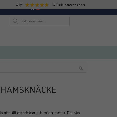
4.7/5
1400+ kundrecensioner
E
NYHETER
0
Produktsökning
AHAMSKNÄCKE
la ofta till ostbrickan och midsommar. Det ska