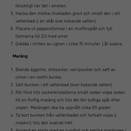
försiktigt ner det i smeten.
Hacka den mörka chokladen grovt och smält den i ett
vattenbad (i en skål över kokande vatten).
Placera ut pappersformar i en muffinsplåt och fyll
formarna till 2/3 med smet.
Grädda i mitten av ugnen i cirka 15 minuter. Låt svalna.
Maräng
Blanda äggvitor, strösocker, vaniljsocker och saft av
citron i en rostfri bunke.
Sätt bunken i ett vattenbad (över kokande vatten).
Rör först tills sockerkristallerna smält sedan vispa sedan
till en fluffig maräng och tills det blir tydliga spår efter
vispen. Marängen ska ha uppnått cirka 65 grader.
Ta bort bunken från vattenbadet och fortsätt vispa (i
maskin) tills den svalnat helt.
Använd en sprits med en rundtyll och spritsa marängen i