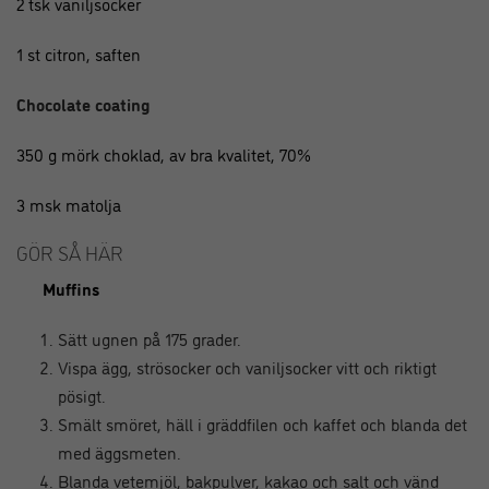
2 tsk vaniljsocker
1 st citron, saften
Chocolate coating
350 g mörk choklad, av bra kvalitet, 70%
3 msk matolja
GÖR SÅ HÄR
Muffins
Sätt ugnen på 175 grader.
Vispa ägg, strösocker och vaniljsocker vitt och riktigt
pösigt.
Smält smöret, häll i gräddfilen och kaffet och blanda det
med äggsmeten.
Blanda vetemjöl, bakpulver, kakao och salt och vänd