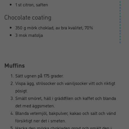
1 st citron, saften
Chocolate coating
350 g mörk choklad, av bra kvalitet, 70%
3 msk matolja
Muffins
Sätt ugnen på 175 grader.
Vispa ägg, strösocker och vaniljsocker vitt och riktigt
pösigt.
Smält smöret, häll i gräddfilen och kaffet och blanda
det med äggsmeten.
Blanda vetemjöl, bakpulver, kakao och salt och vänd
försiktigt ner det i smeten.
Hacka den mörka chokladen grovt och smält den i