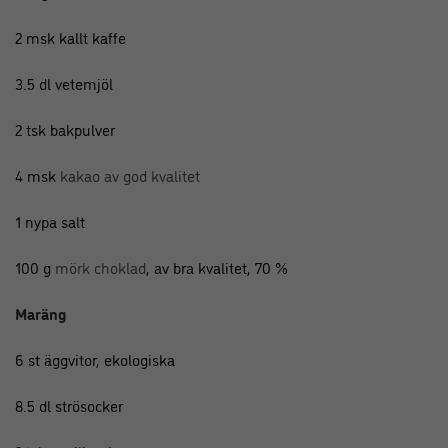
2 msk kallt kaffe
3.5 dl vetemjöl
2 tsk bakpulver
4 msk
kakao av god kvalitet
1 nypa salt
100 g
mörk choklad
, av bra kvalitet, 70 %
Maräng
6 st äggvitor, ekologiska
8.5 dl strösocker