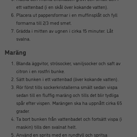
ett vattenbad (i en skål över kokande vatten).
Placera ut pappersformar i en muffinsplåt och fyll
formarna till 2/3 med smet.
Grädda i mitten av ugnen i cirka 15 minuter. Låt
svalna.
Maräng
Blanda äggvitor, strösocker, vaniljsocker och saft av
citron i en rostfri bunke.
Sätt bunken i ett vattenbad (över kokande vatten).
Rör först tills sockerkristallerna smält sedan vispa
sedan till en fluffig maräng och tills det blir tydliga
spår efter vispen. Marängen ska ha uppnått cirka 65
grader.
Ta bort bunken från vattenbadet och fortsätt vispa (i
maskin) tills den svalnat helt.
Använd en sprits med en rundtyll och spritsa