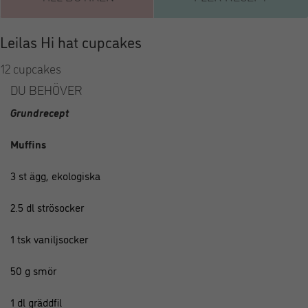
Leilas Hi hat cupcakes
12 cupcakes
DU BEHÖVER
Grundrecept
Muffins
3 st ägg, ekologiska
2.5 dl strösocker
1 tsk vaniljsocker
50 g smör
1 dl gräddfil