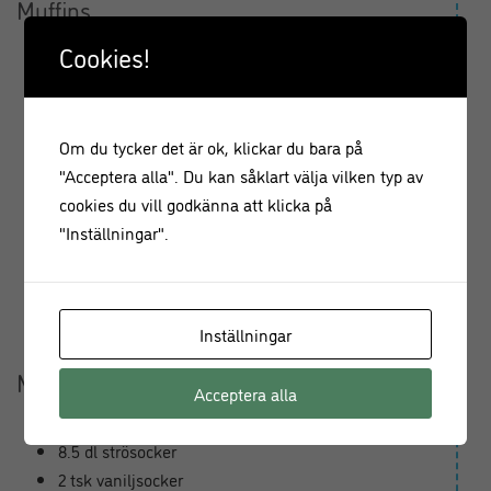
Muffins
3 st ägg, ekologiska
Cookies!
2.5 dl strösocker
1 tsk vaniljsocker
50 g smör
Om du tycker det är ok, klickar du bara på
1 dl gräddfil
"Acceptera alla". Du kan såklart välja vilken typ av
2 msk kallt kaffe
cookies du vill godkänna att klicka på
3.5 dl vetemjöl
"Inställningar".
2 tsk bakpulver
4 msk
kakao av god kvalitet
1 nypa salt
100 g
mörk choklad
Inställningar
, av bra kvalitet, 70 %
Maräng
Acceptera alla
6 st äggvitor, ekologiska
8.5 dl strösocker
2 tsk vaniljsocker