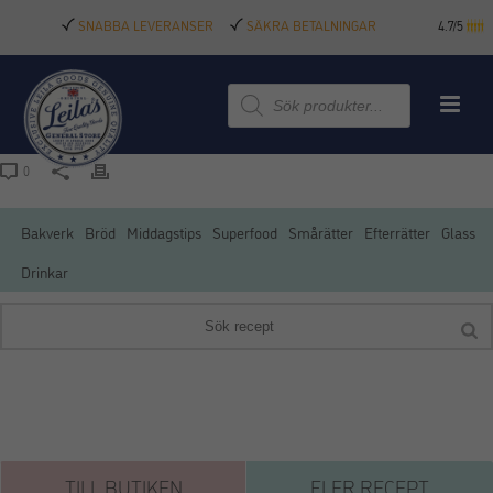
SNABBA LEVERANSER
SÄKRA BETALNINGAR
4.7/5
Produktsökning
0
Bakverk
Bröd
Middagstips
Superfood
Smårätter
Efterrätter
Glass
Drinkar
TILL BUTIKEN
FLER RECEPT