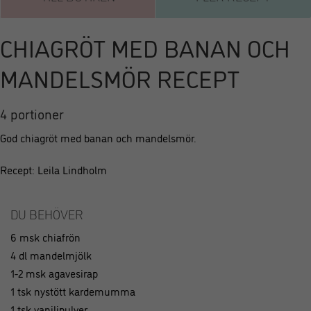
CHIAGRÖT MED BANAN OCH
MANDELSMÖR RECEPT
4 portioner
God chiagröt med banan och mandelsmör.
Recept: Leila Lindholm
DU BEHÖVER
6 msk chiafrön
4 dl mandelmjölk
1-2 msk agavesirap
1 tsk nystött kardemumma
1 tsk vaniljpulver