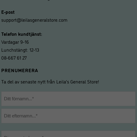
E-post
support@leilasgeneralstore.com
Telefon kundtjänst:
Vardagar 9-16
Lunchstängt: 12-13
08-667 61 27
PRENUMERERA
Ta del av senaste nytt från Leila’s General Store!
Namn
*
Förnamn
Efternamn
E-