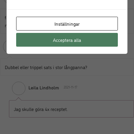
fantastiskt god, stort tack för detta receptet den lär göras
Inställningar
många gånger till
Acceptera alla
Lena
Svara
2021-10-05
Dubbel eller trippel sats i stor långpanna?
Leila Lindholm
2021-11-17
Jag skulle göra 4x receptet.