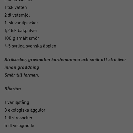
1 tsk vatten
2 dl vetemjöl
1 tsk vaniljsocker
1/2 tsk bakpulver
100 g smält smör
4-5 syrliga svenska äpplen
Strösocker, grovmalen kardemumma och smör att strö över
innan gräddning
Smör till formen.
Råkräm
1 vaniljstång
3 ekologiska äggulor
1 dl strösocker
6 dl vispgrädde