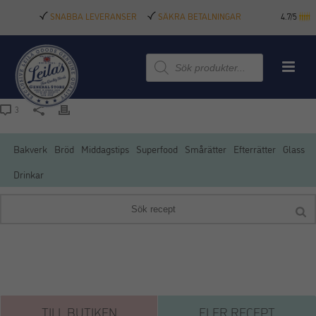
SNABBA LEVERANSER
SÄKRA BETALNINGAR
4.7/5
Produktsökning
3
Bakverk
Bröd
Middagstips
Superfood
Smårätter
Efterrätter
Glass
Drinkar
TILL BUTIKEN
FLER RECEPT