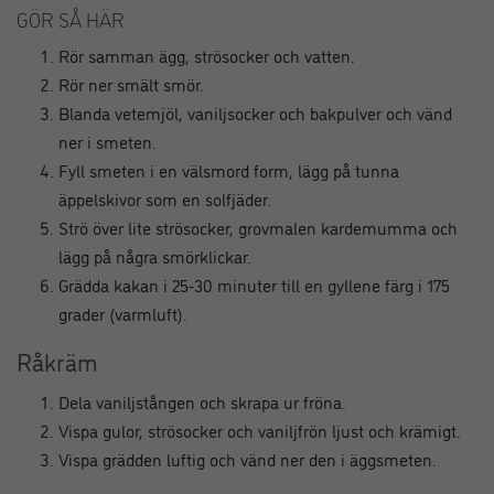
GÖR SÅ HÄR
Rör samman ägg, strösocker och vatten.
Rör ner smält smör.
Blanda vetemjöl, vaniljsocker och bakpulver och vänd
ner i smeten.
Fyll smeten i en välsmord form, lägg på tunna
äppelskivor som en solfjäder.
Strö över lite strösocker, grovmalen kardemumma och
lägg på några smörklickar.
Grädda kakan i 25-30 minuter till en gyllene färg i 175
grader (varmluft).
Råkräm
Dela vaniljstången och skrapa ur fröna.
Vispa gulor, strösocker och vaniljfrön ljust och krämigt.
Vispa grädden luftig och vänd ner den i äggsmeten.