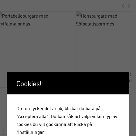
Portabelloburgare med
Hönsburgare med
Tryffelmajonnäs
Sötpotatispommes
Cookies!
Om du tycker det är ok, klickar du bara på
"Acceptera alla". Du kan såklart välja vilken typ av
VISAR 3 KOMMENTARER
cookies du vill godkänna att klicka på
"Inställningar".
Lina
Svara
2022-04-15