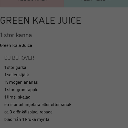
GREEN KALE JUICE
1 stor kanna
Green Kale Juice
DU BEHÖVER
1 stor gurka
1 selleristjälk
½ mogen ananas
1 stort grönt äpple
1 lime, skalad
en stor bit ingefära eller efter smak
ca 3 grönkålsblad, repade
blad från 1 kruka mynta