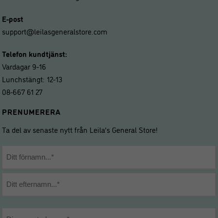
E-post
support@leilasgeneralstore.com
Telefon kundtjänst:
Vardagar 9-16
Lunchstängt: 12-13
08-667 61 27
PRENUMERERA
Ta del av senaste nytt från Leila’s General Store!
Namn
*
Förnamn
Efternamn
E-