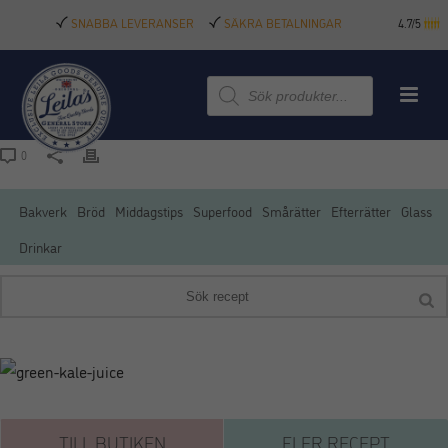
SNABBA LEVERANSER
SÄKRA BETALNINGAR
4.7/5
Produktsökning
0
Bakverk
Bröd
Middagstips
Superfood
Smårätter
Efterrätter
Glass
Drinkar
TILL BUTIKEN
FLER RECEPT