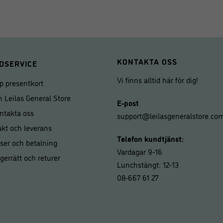
KONTAKTA OSS
DSERVICE
Vi finns alltid här för dig!
p presentkort
 Leilas General Store
E-post
ntakta oss
support@leilasgeneralstore.co
akt och leverans
Telefon kundtjänst:
iser och betalning
Vardagar 9-16
gerrätt och returer
Lunchstängt: 12-13
08-667 61 27