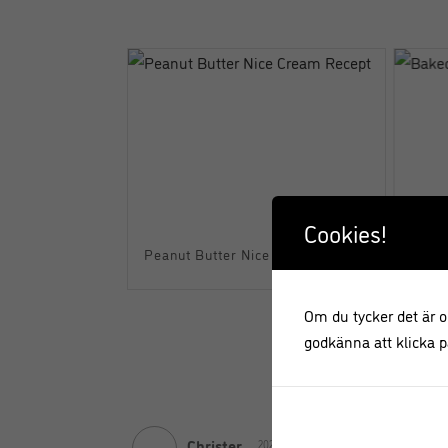
Cookies!
ed smak av
Peanut Butter Nice Cream Recept
 bågar
Om du tycker det är ok
godkänna att klicka på
Christer
Svara
2022-01-01