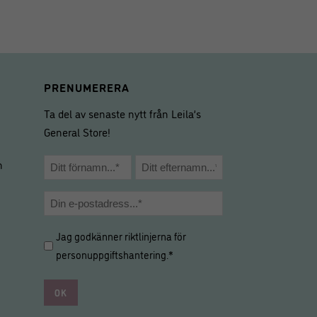
PRENUMERERA
Ta del av senaste nytt från Leila’s
General Store!
Namn
m
*
Förnamn
Efternamn
E-
post
Hantering
Jag godkänner riktlinjerna för
*
av
personuppgiftshantering
.*
personuppgifter
*
*