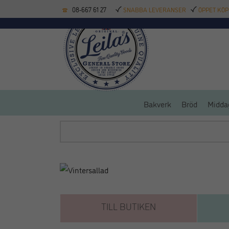
08-667 61 27
SNABBA LEVERANSER
ÖPPET KÖP
KÖKSREDSKAP
BAK
Bakverk
Bröd
Midda
TILL BUTIKEN