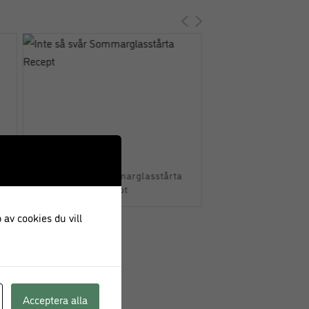
Inte så svår Sommarglasstårta
Mango- och avokad
Recept
 av cookies du vill
Acceptera alla