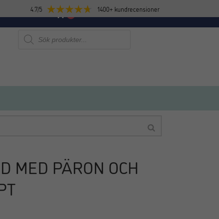
4.7/5
1400+ kundrecensioner
E
NYHETER
0
Produktsökning
D MED PÄRON OCH
PT