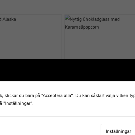
Baked Alaska
Nyttig Chokladglass med
Karamellpopcorn
, klickar du bara på "Acceptera alla". Du kan såklart välja vilken typ
 "Inställningar".
KOMMENTARER
Inställningar