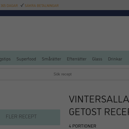
 365 DAGAR
SÄKRA BETALNINGAR
TILLBEHÖR
BAR
DELIKATESSER
KALAS
INREDNING
POOL
SAL
gstips
Superfood
Smårätter
Efterrätter
Glass
Drinkar
VINTERSALLA
GETOST RECE
FLER RECEPT
4 PORTIONER