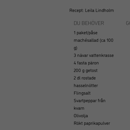
Recept: Leila Lindholm
DU BEHÖVER
G
1 paket/påse
machésallad (ca 100
g)
3 nävar vattenkrasse
4 fasta päron
200 g getost
2 dl rostade
hasselnötter
Flingsalt
Svartpeppar från
kvarn
Olivolja
Rökt paprikapulver