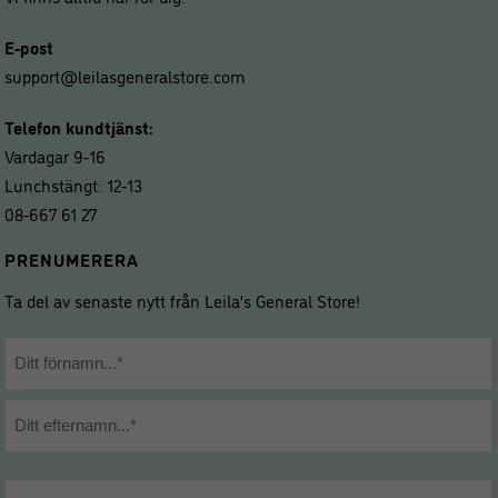
E-post
support@leilasgeneralstore.com
Telefon kundtjänst:
Vardagar 9-16
Lunchstängt: 12-13
08-667 61 27
PRENUMERERA
Ta del av senaste nytt från Leila’s General Store!
Namn
*
Förnamn
Efternamn
E-