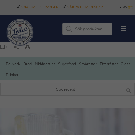
SNABBA LEVERANSER
SÄKRA BETALNINGAR
4.7/5
Produktsökning
0
Bakverk
Bröd
Middagstips
Superfood
Smårätter
Efterrätter
Glass
Drinkar