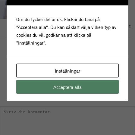
Om du tycker det är ok, klickar du bara på
Mango Chia Smoothie
"Acceptera alla". Du kan såklart välja vilken typ av
Juice – Week Start Up Re
cookies du vill godkänna att klicka på
"Inställningar".
Inställningar
Acceptera alla
KOMMENTERA