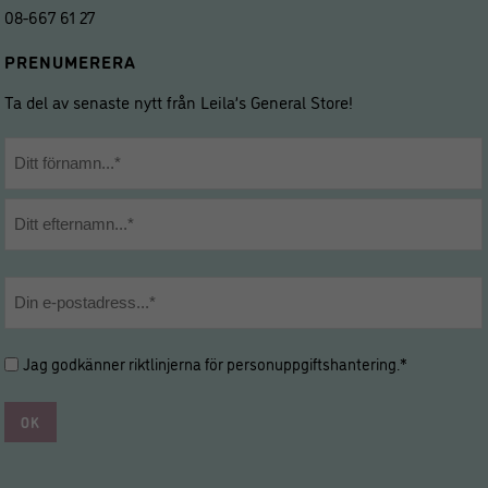
08-667 61 27
PRENUMERERA
Ta del av senaste nytt från Leila’s General Store!
Namn
*
Förnamn
Efternamn
E-
post
*
Hantering
Jag godkänner riktlinjerna för
personuppgiftshantering
.*
av
personuppgifter
*
*