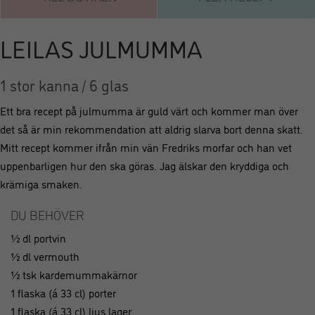
LEILAS JULMUMMA
1 stor kanna / 6 glas
Ett bra recept på julmumma är guld värt och kommer man över
det så är min rekommendation att aldrig slarva bort denna skatt.
Mitt recept kommer ifrån min vän Fredriks morfar och han vet
uppenbarligen hur den ska göras. Jag älskar den kryddiga och
krämiga smaken.
DU BEHÖVER
½ dl portvin
½ dl vermouth
½ tsk kardemummakärnor
1 flaska (á 33 cl) porter
1 flaska (á 33 cl) ljus lager