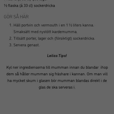
½ flaska (á 33 cl) sockerdricka
GÖR SÅ HÄR
Häll portvin och vermouth i en 1 ½ liters kanna.
Smaksätt med nystött kardemumma.
Tillsätt porter, lager och (försiktigt) sockerdricka.
Servera genast.
Leilas Tips!
Kyl ner ingredienserna till mumman innan du blandar ihop
dem så håller mumman sig fräshare i kannan. Om man vill
ha mycket skum i glasen bör mumman blandas direkt i de
glas de ska serveras i.