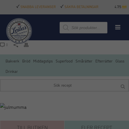
SNABBA LEVERANSER
SÄKRA BETALNINGAR
4.7/5
Produktsökning
0
Bakverk
Bröd
Middagstips
Superfood
Smårätter
Efterrätter
Glass
Drinkar
TILL BUTIKEN
FLER RECEPT