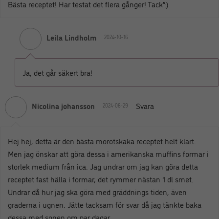
Bästa receptet! Har testat det flera gånger! Tack”:)
Leila Lindholm
2024-10-16
Ja, det går säkert bra!
Nicolina johansson
Svara
2024-08-29
Hej hej, detta är den bästa morotskaka receptet helt klart.
Men jag önskar att göra dessa i amerikanska muffins formar i
storlek medium från ica. Jag undrar om jag kan göra detta
receptet fast hälla i formar, det rymmer nästan 1 dl smet.
Undrar då hur jag ska göra med gräddnings tiden, även
graderna i ugnen. Jätte tacksam för svar då jag tänkte baka
dessa med sonen om par dagar.