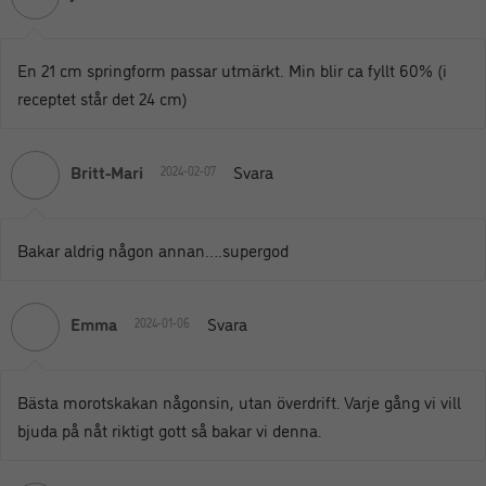
En 21 cm springform passar utmärkt. Min blir ca fyllt 60% (i
receptet står det 24 cm)
Britt-Mari
Svara
2024-02-07
Bakar aldrig någon annan….supergod
Emma
Svara
2024-01-06
Bästa morotskakan någonsin, utan överdrift. Varje gång vi vill
bjuda på nåt riktigt gott så bakar vi denna.