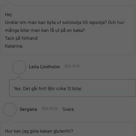
Hej
Undrar om man kan byta ut solrosolja till rapsolja? Och hur
många bitar man kan få ut på en kaka?
Tack på förhand
Katarina
Leila Lindholm
2024-10-16
Yes. Det går fint! Blir cirka 12 bitar.
Gergana
Svara
2024-09-02
Hur kan jag göra kakan glutenfri?