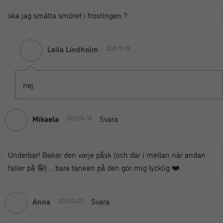
ska jag smälta smöret i frostingen ?
Leila Lindholm
2025-10-19
nej.
Mikaela
Svara
2025-04-18
Underbar! Bakar den varje påsk (och där i mellan när andan
faller på 🤪)… bara tanken på den gör mig lycklig ❤️.
Anna
Svara
2025-04-01