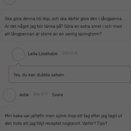
Ska göra denna till dop, och ska därför göra den i långpanna.
Är det något jag bör tänka på? Göra en extra smet i och med
att långpannan är större än en vanlig springform?
Leila Lindholm
2025-03-05
Yes, du kan dubbla satsen.
Julia
Svara
2024-10-17
Min kaka var jättefin men sjönk ihop ett tag efter jag tagit ut
den trots att jag följt receptet nogrannt. Varför? Tips?