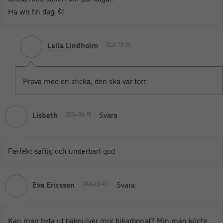
Ha wn fin dag 🌞
Leila Lindholm
2024-10-16
Prova med en sticka, den ska var torr.
Lisbeth
Svara
2024-06-19
Perfekt saftig och underbart god
Eva Ericsson
Svara
2024-06-07
Kan man byta ut bakpulver mor bikarbonat? Min man köpte