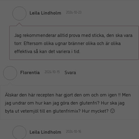
Leila Lindholm
2024-10-23
Jag rekommenderar alltid prova med sticka, den ska vara
torr. Eftersom olika ugnar bränner olika och är olika
effektiva så kan det variera i tid.
Florentia
Svara
2024-10-15
Älskar den här recepten har gjort den om och om igen !! Men
jag undrar om hur kan jag göra den glutenfri? Hur ska jag
byta ut vetemjöl till en glutenfrimix? Hur mycket? 🙂
Leila Lindholm
2024-10-16