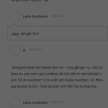
Leila Lindholm
2024-04-28
Japp, det går fint!
A
2025-02-01
Jättegod kaka! Har bakat den tre – fyra gånger nu. Det är
bara en sak som jag funderar på och det är vad betyder 4
och 1/2 dl morötter? Lite svårt att mäta morötter i dl. Men
jag brukar ta tre – fyra stycken och det har funkat bra.
Leila Lindholm
2025-02-02