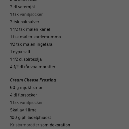
3 dl vetemjöl
1 tsk
vaniljsocker
3 tsk bakpulver
1 1/2 tsk malen kanel
1 tsk malen kardemumma
1/2 tsk malen ingefära
1 nypa salt
1 1/2 dl solrosolja
4 1/2 dl rårivna morötter
Cream Cheese Frosting
60 g mjukt smör
4 dl florsocker
1 tsk
vaniljsocker
Skal av 1 lime
100 g philadelphiaost
Kristyrmorötter
som dekoration