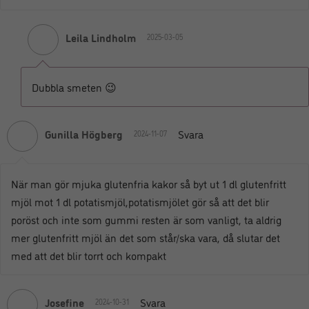
Leila Lindholm
2025-03-05
Dubbla smeten 😉
Gunilla Högberg
Svara
2024-11-07
När man gör mjuka glutenfria kakor så byt ut 1 dl glutenfritt
mjöl mot 1 dl potatismjöl,potatismjölet gör så att det blir
poröst och inte som gummi resten är som vanligt, ta aldrig
mer glutenfritt mjöl än det som står/ska vara, då slutar det
med att det blir torrt och kompakt
Josefine
Svara
2024-10-31