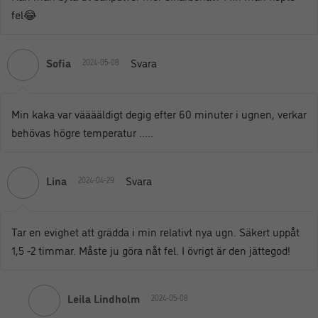
fel😂
Sofia
Svara
2024-05-08
Min kaka var vääääldigt degig efter 60 minuter i ugnen, verkar
behövas högre temperatur …..
Lina
Svara
2024-04-29
Tar en evighet att grädda i min relativt nya ugn. Säkert uppåt
1,5 -2 timmar. Måste ju göra nåt fel. I övrigt är den jättegod!
Leila Lindholm
2024-05-08