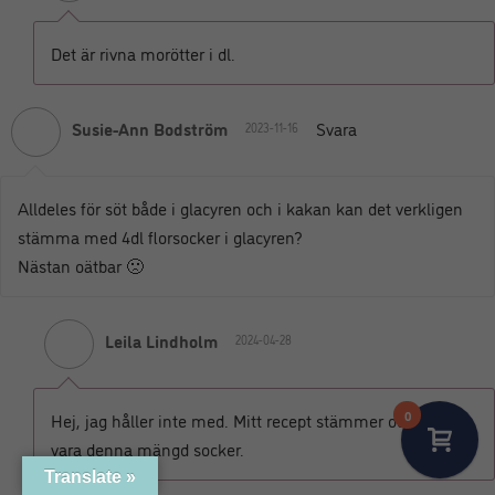
Det är rivna morötter i dl.
Susie-Ann Bodström
Svara
2023-11-16
Alldeles för söt både i glacyren och i kakan kan det verkligen
stämma med 4dl florsocker i glacyren?
Nästan oätbar 🙁
Leila Lindholm
2024-04-28
0
Hej, jag håller inte med. Mitt recept stämmer och det ska
vara denna mängd socker.
Translate »