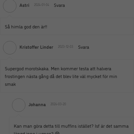
Astri
Svara
2024-01-04
Så himla god den är!!
Kristoffer Linder
Svara
2023-12-03
Supergod morotskaka. Men kommer testa att halvera
frostingen nästa gång då det blev lite väl mycket för min
smak
Johanna
2024-03-20
Kan man göra detta till muffins istället? Isf är det samma
längd inne i ugnen? 😄