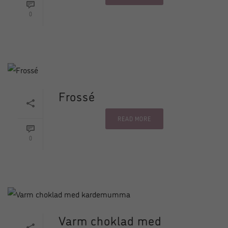
0
Frossé
READ MORE
0
Varm choklad med