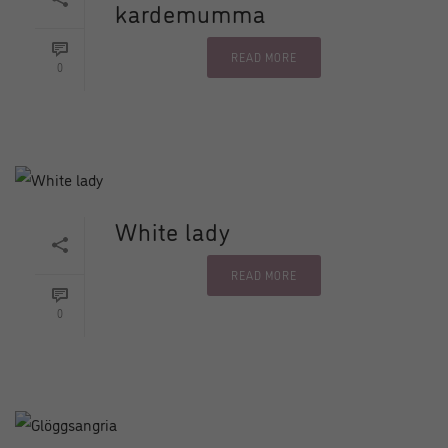
kardemumma
READ MORE
0
White lady
READ MORE
0