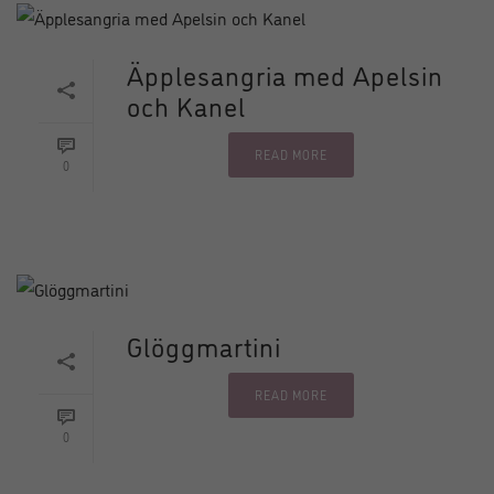
Äpplesangria med Apelsin
och Kanel
READ MORE
0
Glöggmartini
READ MORE
0