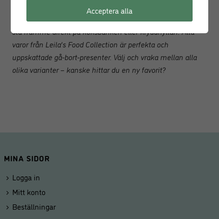
smakfulla tryfflarna, popcornen och kryddorna paketeras i
Acceptera alla
vackra förpackningar som är designade av Leila för att låta
stå framme direkt på köksbänken eller kryddhyllan. Alla
varor från Leila’s Food Collection är perfekta och
uppskattade gå-bort-presenter. Välj och vraka mellan alla
olika varianter – kanske hittar du en ny favorit?
MINA SIDOR
Logga in
Mitt konto
Beställningar