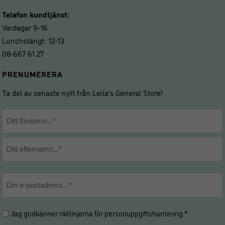
Telefon kundtjänst:
Vardagar 9-16
Lunchstängt: 12-13
08-667 61 27
PRENUMERERA
Ta del av senaste nytt från Leila’s General Store!
Namn
*
Förnamn
Efternamn
E-
post
*
Hantering
Jag godkänner riktlinjerna för
personuppgiftshantering
.*
av