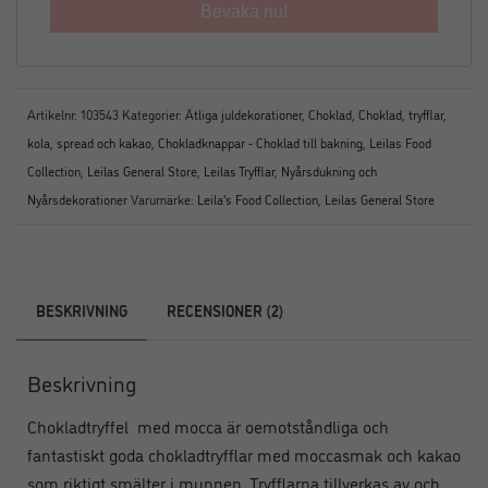
Bevaka nu!
Artikelnr:
103543
Kategorier:
Ätliga juldekorationer
,
Choklad
,
Choklad, tryfflar,
kola, spread och kakao
,
Chokladknappar - Choklad till bakning
,
Leilas Food
Collection
,
Leilas General Store
,
Leilas Tryfflar
,
Nyårsdukning och
Nyårsdekorationer
Varumärke:
Leila's Food Collection
,
Leilas General Store
BESKRIVNING
RECENSIONER (2)
Beskrivning
Chokladtryffel med mocca är oemotståndliga och
fantastiskt goda chokladtryfflar med moccasmak och kakao
som riktigt smälter i munnen. Tryfflarna tillverkas av och