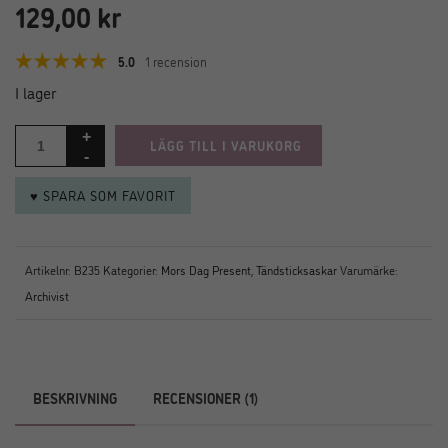
129,00
kr
5.0
1 recension
I lager
LÄGG TILL I VARUKORG
♥ SPARA SOM FAVORIT
Artikelnr:
B235
Kategorier:
Mors Dag Present
,
Tändsticksaskar
Varumärke:
Archivist
BESKRIVNING
RECENSIONER (1)