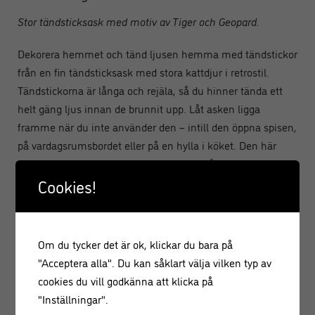
Stor tändsticksask med motiv av Tiger och Geopard.
Dekorera hemmet och tänd ljusen hemma med tändstickor
från en fin tändsticksask med stora kattdjur i retrostil.
Tändstickorna är långa och rejäla, så du hinner tända ett
helt gäng ljus innan de brunnit upp. Låt asken ligga
framme när du inte använder den – intill den öppna spisen,
på vardagsrumsbordet eller på en hylla i köket. Den här
tändsticksasken är även en uppskattad gå-bort-present!
Cookies!
Produktfakta
• Innehåller
: ca 125 tändstickor
• Storlek, ask:
11 cm x 11 cm
Om du tycker det är ok, klickar du bara på
• Längd, tändsticka:
ca.10,5 cm
"Acceptera alla". Du kan såklart välja vilken typ av
• Förvara utom räckhåll för barn
cookies du vill godkänna att klicka på
"Inställningar".