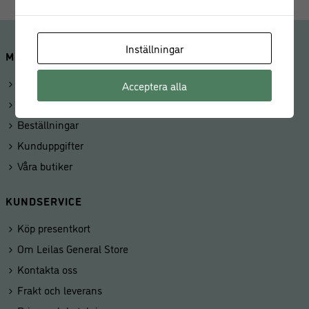
Inställningar
MINA SIDOR
Logga in
Acceptera alla
Mitt konto
Beställningar
Kunduppgifter
Våra butiker
KUNDSERVICE
Köp presentkort
Om Leilas General Store
Kontakta oss
Frakt och leverans