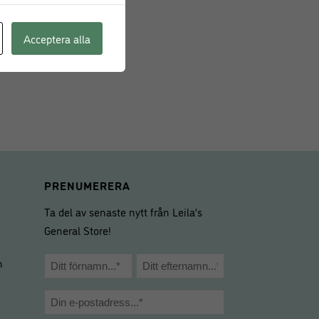
cm
Acceptera alla
arn
PRENUMERERA
Ta del av senaste nytt från Leila’s
General Store!
Namn
m
*
Förnamn
Efternamn
E-
post