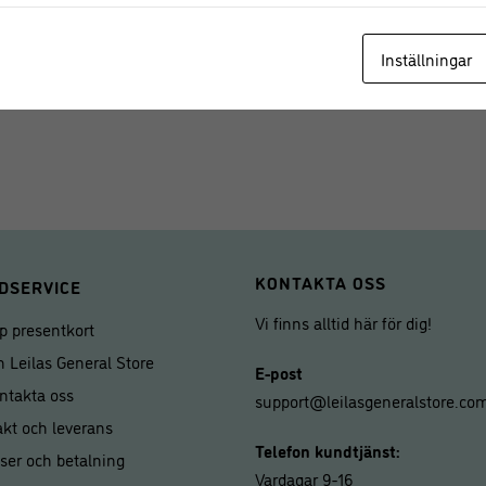
Storlek, ask:
11cm x 11 cm
Längd, tändsticka:
ca.10,5 
Inställningar
Förvara utom räckhåll för b
KONTAKTA OSS
DSERVICE
Vi finns alltid här för dig!
p presentkort
 Leilas General Store
E-post
ntakta oss
support@leilasgeneralstore.co
akt och leverans
Telefon kundtjänst:
iser och betalning
Vardagar 9-16