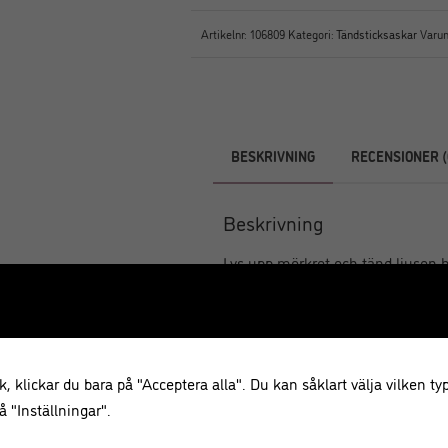
Artikelnr:
106809
Kategori:
Tändsticksaskar
Varu
BESKRIVNING
RECENSIONER (
Beskrivning
Lys upp mörkret och tänd ljusen 
tändsticksask med en print av Elef
och rejäla, så du hinner tända ett
ligga framme när du inte använder
vardagsrumsbordet eller på en hyl
, klickar du bara på "Acceptera alla". Du kan såklart välja vilken typ
uppskattad gå-bort-present!
 "Inställningar".
Innehåller
: ca 125 tändstick