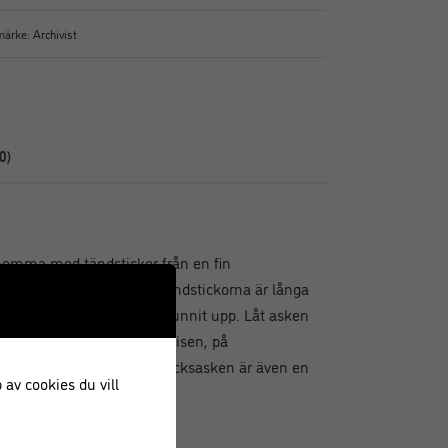
märke:
Archivist
0)
hemma med tändstickor från en fin
anter i vacker retrostil. Tändstickorna är långa
 helt gäng ljus innan de brunnit upp. Låt asken
 den – intill den öppna spisen, på
la i köket. Den här tändsticksasken är även en
 av cookies du vill
or