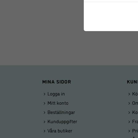
MINA SIDOR
KUN
Logga in
Kö
Mitt konto
Om
Beställningar
Ko
Kunduppgifter
Fr
Våra butiker
Pr