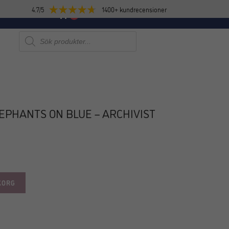
4.7/5
1400+ kundrecensioner
E
NYHETER
0
Produktsökning
EPHANTS ON BLUE – ARCHIVIST
KORG