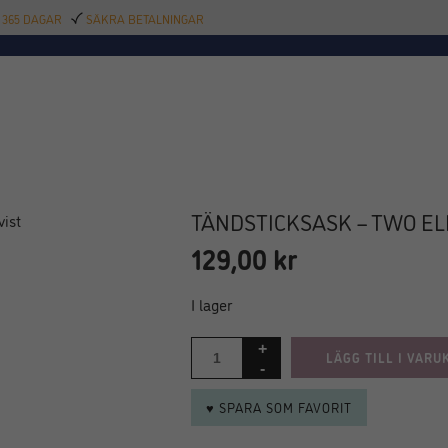
 365 DAGAR
SÄKRA BETALNINGAR
TILLBEHÖR
BAR
DELIKATESSER
KALAS
INREDNING
POOL
SAL
TÄNDSTICKSASK – TWO EL
129,00
kr
I lager
LÄGG TILL I VARU
♥ SPARA SOM FAVORIT