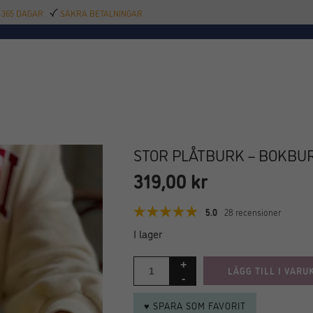
 365 DAGAR
SÄKRA BETALNINGAR
TILLBEHÖR
BAR
DELIKATESSER
KALAS
INREDNING
POOL
SAL
STOR PLÅTBURK – BOKBU
319,00
kr
5.0
28 recensioner
I lager
LÄGG TILL I VARU
♥ SPARA SOM FAVORIT