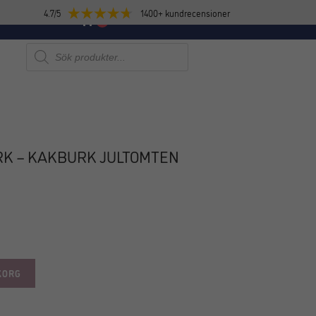
4.7/5
1400+ kundrecensioner
E
NYHETER
0
Produktsökning
RK – KAKBURK JULTOMTEN
KORG