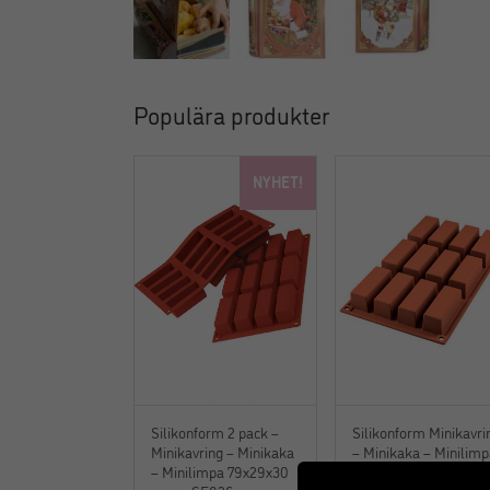
Populära produkter
NYHET!
Silikonform 2 pack –
Silikonform Minikavri
Minikavring – Minikaka
– Minikaka – Minilim
– Minilimpa 79x29x30
79x29x30 mm – SF0