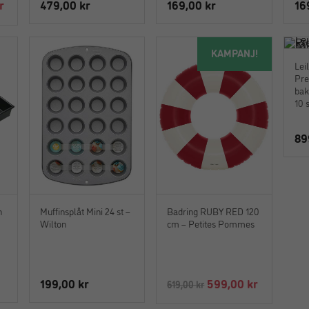
Det
r
479,00
kr
169,00
kr
16
liga
nuvarande
priset
KAMPANJ!
är:
Lei
.
599,00 kr.
Pre
bakp
10 
89
n
Muffinsplåt Mini 24 st –
Badring RUBY RED 120
–
Wilton
cm – Petites Pommes
Det
Det
199,00
kr
599,00
kr
619,00
kr
ursprungliga
nuvarand