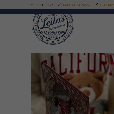
08-667 61 27
SNABBA LEVERANSER
ÖPPET KÖP
KÖKSREDSKAP
BAK