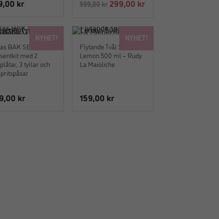
Det
Det
9,00
kr
299,00
kr
599,00
kr
ursprungliga
nuvarande
priset
priset
NYHET!
NYHET!
var:
är:
las BAK SET –
Flytande Tvål Sicilian
599,00 kr.
299,00 kr.
sentkit med 2
Lemon 500 ml – Rudy
låtar, 3 tyllar och
La Maioliche
spritspåsar
9,00
kr
159,00
kr
e