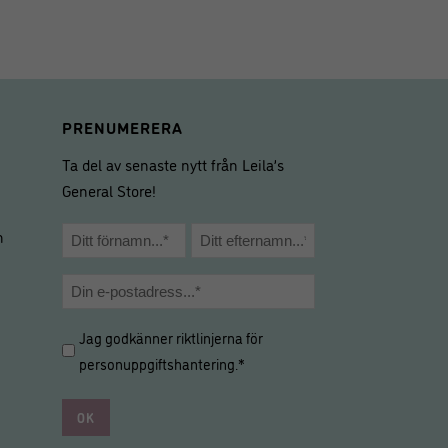
.
PRENUMERERA
Ta del av senaste nytt från Leila’s
General Store!
Namn
m
*
Förnamn
Efternamn
E-
post
Hantering
Jag godkänner riktlinjerna för
*
av
personuppgiftshantering
.*
personuppgifter
*
*