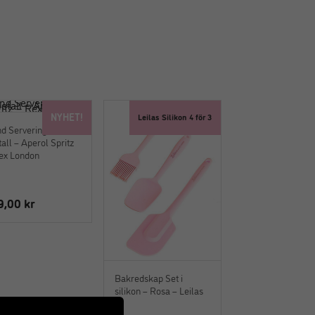
NYHET!
Leilas Silikon 4 för 3
d Serveringsbricka i
all – Aperol Spritz
ex London
9,00
kr
Bakredskap Set i
silikon – Rosa – Leilas