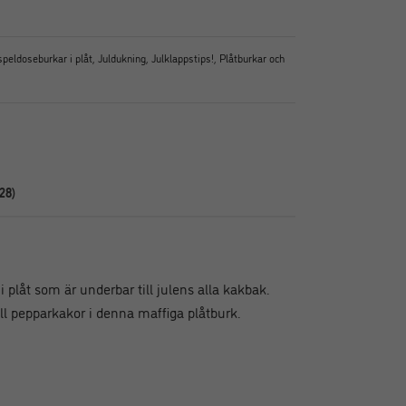
speldoseburkar i plåt
,
Juldukning
,
Julklappstips!
,
Plåtburkar och
28)
 plåt som är underbar till julens alla kakbak.
till pepparkakor i denna maffiga plåtburk.