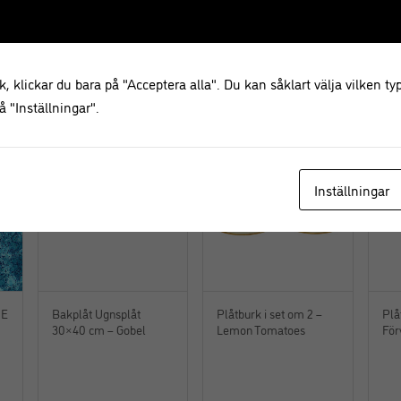
399,00
kr
, klickar du bara på "Acceptera alla". Du kan såklart välja vilken typ
 "Inställningar".
R
NYHET!
Inställningar
UE
Bakplåt Ugnsplåt
Plåtburk i set om 2 –
Plå
30×40 cm – Gobel
Lemon Tomatoes
För