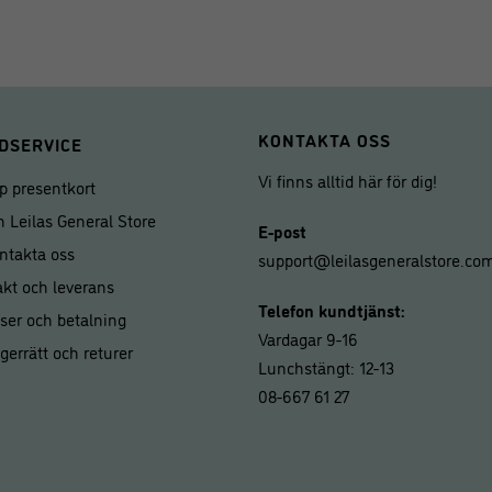
priset
priset
var:
är:
619,00 kr.
599,00 kr
KONTAKTA OSS
DSERVICE
Vi finns alltid här för dig!
p presentkort
 Leilas General Store
E-post
ntakta oss
support@leilasgeneralstore.co
akt och leverans
Telefon kundtjänst:
iser och betalning
Vardagar 9-16
gerrätt och returer
Lunchstängt: 12-13
08-667 61 27