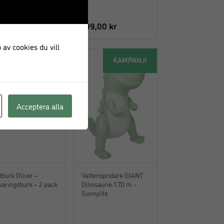
199,00
kr
 av cookies du vill
KAMPANJ!
Acceptera alla
tburk Oliver –
Vattenspridare GIANT
varingsburk – 2 pack
Dinosaurie 1.70 m –
Sunnylife