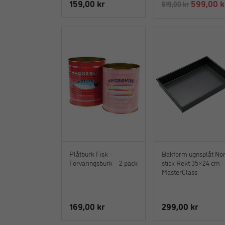
Det
159,00
kr
599,00
k
619,00
kr
ursprung
priset
var:
619,00 kr
Plåtburk Fisk –
Bakform ugnsplåt No
Förvaringsburk – 2 pack
stick Rekt 35×24 cm 
MasterClass
169,00
kr
299,00
kr