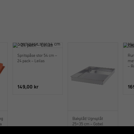
Spritspåse stor 54 cm –
Run
24 pack – Leilas
met
– R
149,00
kr
16
ng
Bakplåt/ Ugnsplåt
pa
25×35 cm – Gobel
26