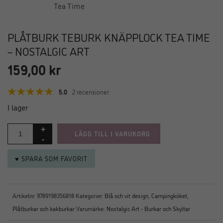
PLÅTBURK TEBURK KNÄPPLOCK TEA TIME
– NOSTALGIC ART
159,00
kr
5.0
2 recensioner
I lager
LÄGG TILL I VARUKORG
♥ SPARA SOM FAVORIT
Artikelnr:
9789198356818
Kategorier:
Blå och vit design
,
Campingköket
,
Plåtburkar och kakburkar
Varumärke:
Nostalgic Art - Burkar och Skyltar