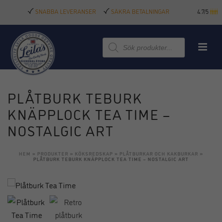
SNABBA LEVERANSER
SÄKRA BETALNINGAR
4.7/5
Produktsökning
PLÅTBURK TEBURK
KNÄPPLOCK TEA TIME –
NOSTALGIC ART
HEM
»
PRODUKTER
»
KÖKSREDSKAP
»
PLÅTBURKAR OCH KAKBURKAR
»
PLÅTBURK TEBURK KNÄPPLOCK TEA TIME – NOSTALGIC ART