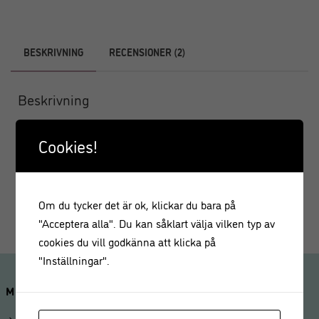
BESKRIVNING
RECENSIONER (2)
Beskrivning
Plåtburk Tea Time i retro stil är en rektangulär burk med
Cookies!
knäpplock som du förvarar ditt favorit te i.
Mått: 7,5 x 11 x 17,5 cm
Material: Plåt
Om du tycker det är ok, klickar du bara på
"Acceptera alla". Du kan såklart välja vilken typ av
cookies du vill godkänna att klicka på
"Inställningar".
MINA SIDOR
Logga in