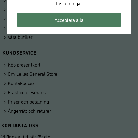
Inställningar
Mitt konto
Beställningar
Acceptera alla
Kunduppgifter
Våra butiker
KUNDSERVICE
Köp presentkort
Om Leilas General Store
Kontakta oss
Frakt och leverans
Priser och betalning
Ångerrätt och returer
KONTAKTA OSS
Vi finns alltid här för dig!