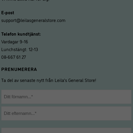
E-post
support@leilasgeneralstore.com
Telefon kundtjänst:
Vardagar 9-16
Lunchstängt: 12-13
08-667 61 27
PRENUMERERA
Ta del av senaste nytt från Leila’s General Store!
Namn
*
Förnamn
Efternamn
E-