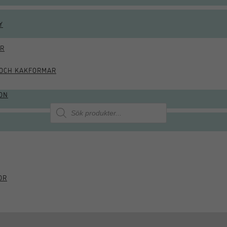
Y
ÖR
OCH KAKFORMAR
ON
Produktsökning
OR