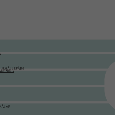
R!
HUSHÅLLSFÄRG
ÄGGNING
KÅLAR