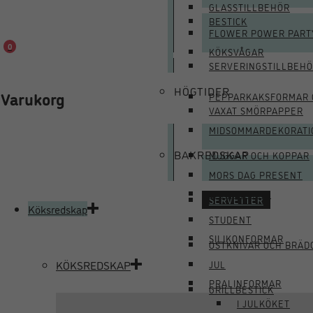
GLASSTILLBEHÖR
BESTICK
FLOWER POWER PART
0
KÖKSVÅGAR
SERVERINGSTILLBEH
HÖGTIDER
Varukorg
PEPPARKAKSFORMAR 
VAXAT SMÖRPAPPER
MIDSOMMARDEKORATI
BAKREDSKAP
MUGGAR OCH KOPPAR
MORS DAG PRESENT
BAKREDSKAP
SERVETTER
Köksredskap
STUDENT
SILIKONFORMAR
OSTKNIVAR OCH BRÄD
KÖKSREDSKAP
JUL
PRALINFORMAR
GRILLBESTICK
I JULKÖKET