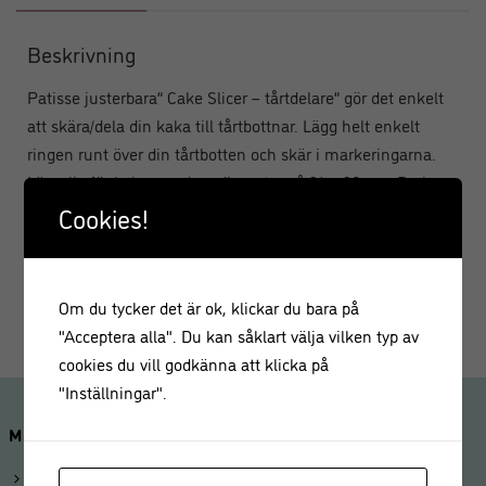
Beskrivning
Patisse justerbara” Cake Slicer – tårtdelare” gör det enkelt
att skära/dela din kaka till tårtbottnar. Lägg helt enkelt
ringen runt över din tårtbotten och skär i markeringarna.
Lämplig för kakor med en diameter på 24 – 30 cm. Du kan
anpassa ringen eftersom den är justerbar. Tillverkad av
Cookies!
rostfritt stål.
Storlek: Ø24-30 cm.
Om du tycker det är ok, klickar du bara på
"Acceptera alla". Du kan såklart välja vilken typ av
cookies du vill godkänna att klicka på
"Inställningar".
MINA SIDOR
Logga in