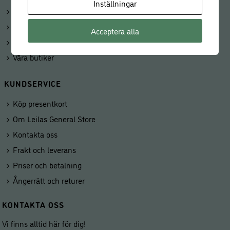
Inställningar
Mitt konto
Beställningar
Acceptera alla
Kunduppgifter
Våra butiker
KUNDSERVICE
Köp presentkort
Om Leilas General Store
Kontakta oss
Frakt och leverans
Priser och betalning
Ångerrätt och returer
KONTAKTA OSS
Vi finns alltid här för dig!