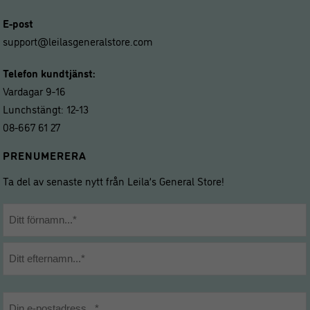
E-post
support@leilasgeneralstore.com
Telefon kundtjänst:
Vardagar 9-16
Lunchstängt: 12-13
08-667 61 27
PRENUMERERA
Ta del av senaste nytt från Leila’s General Store!
Namn
*
Förnamn
Efternamn
E-