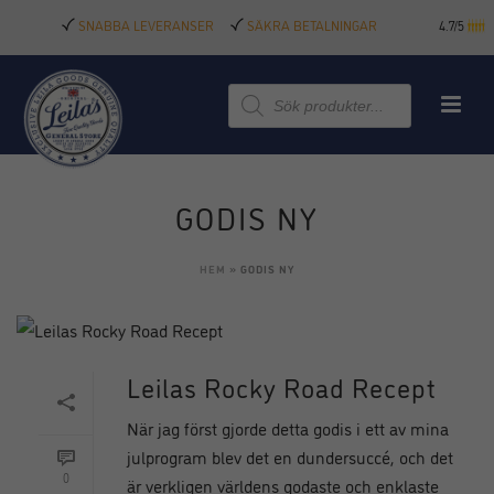
SNABBA LEVERANSER
SÄKRA BETALNINGAR
4.7/5
Produktsökning
GODIS NY
HEM
»
GODIS NY
Leilas Rocky Road Recept
När jag först gjorde detta godis i ett av mina
julprogram blev det en dundersuccé, och det
0
är verkligen världens godaste och enklaste