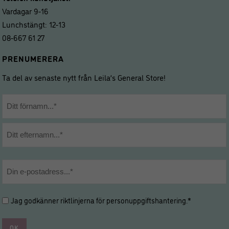
Vardagar 9-16
Lunchstängt: 12-13
08-667 61 27
PRENUMERERA
Ta del av senaste nytt från Leila’s General Store!
Namn
*
Förnamn
Efternamn
E-
post
*
Hantering
Jag godkänner riktlinjerna för
personuppgiftshantering
.*
av
personuppgifter