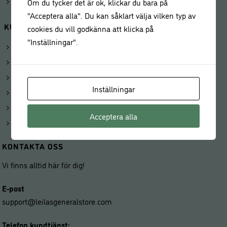
Våra butiker
Om du tycker det är ok, klickar du bara på
"Acceptera alla". Du kan såklart välja vilken typ av
KUNDSERVICE
cookies du vill godkänna att klicka på
"Inställningar".
Köp presentkort
Om Leilas General Store
Kontakta oss
Inställningar
Frakt och leverans
Priser och betalning
Acceptera alla
Ångerrätt och returer
KONTAKTA OSS
Vi finns alltid här för dig!
E-post
support@leilasgeneralstore.com
Telefon kundtjänst: