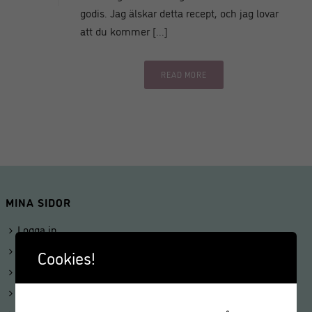
godis. Jag älskar detta recept, och jag lovar
att du kommer [...]
READ MORE
MINA SIDOR
Logga in
Mitt konto
Cookies!
Beställningar
Kunduppgifter