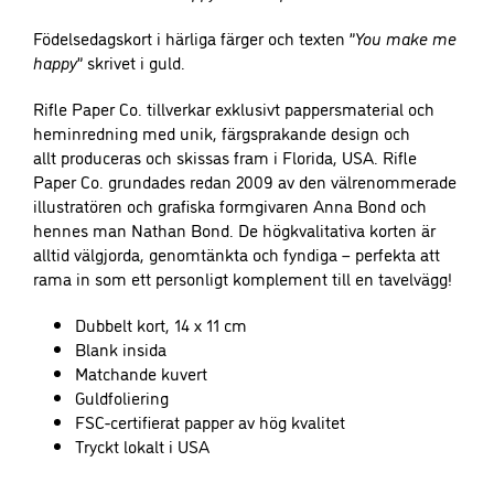
funktionalitet
Födelsedagskort i härliga färger och texten ”
You make me
och
happy
” skrivet i guld.
uppbyggnad,
baserat på
Rifle Paper Co. tillverkar exklusivt pappersmaterial och
hur
heminredning med unik, färgsprakande design och
hemsidan
allt produceras och skissas fram i Florida, USA. Rifle
används.
Paper Co. grundades redan 2009 av den välrenommerade
illustratören och grafiska formgivaren Anna Bond och
hennes man Nathan Bond. De högkvalitativa korten är
Upplevelse
alltid välgjorda, genomtänkta och fyndiga – perfekta att
För att vår
rama in som ett personligt komplement till en tavelvägg!
hemsida ska
prestera så
Dubbelt kort, 14 x 11 cm
bra som
Blank insida
möjligt under
Matchande kuvert
ditt besök.
Guldfoliering
Om du nekar
FSC-certifierat papper av hög kvalitet
dessa
Tryckt lokalt i USA
cookies
kommer viss