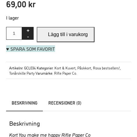
69,00
kr
I lager
Lägg till i varukorg
Nödvändiga
Dessa
♥ SPARA SOM FAVORIT
cookies går
inte att välja
bort. De
Artikelnr:
GCL034
Kategorier:
Kort & Kuvert
,
Påskkort
,
Rosa bestsellers!
,
behövs för att
Tonårskille Party
Varumärke:
Rifle Paper Co.
hemsidan
ska fungera.
BESKRIVNING
RECENSIONER (0)
Statistik
För att vi ska
kunna
Beskrivning
förbättra
Kort You make me happy Rifle Paper Co
hemsidans