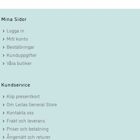
funktionalitet
att försvinna
från
Mina Sidor
hemsidan.
Logga in
Mitt konto
Marknadsföring
Beställningar
Genom att dela
Kunduppgifter
med dig av dina
Våra butiker
intressen och ditt
beteende när du
surfar ökar du
Kundservice
chansen att få se
personligt
Köp presentkort
anpassat innehåll
Om Leilas General Store
och erbjudanden.
Kontakta oss
Frakt och leverans
Priser och betalning
Ångerrätt och returer