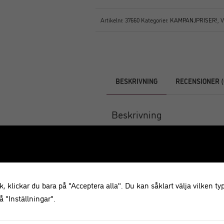
Artikelnr:
37660
Kategorier:
KAMPANJPRISER!
,
V
BESKRIVNING
RECENSIONER (
Beskrivning
Praktisk och när vinkylare i rostfr
vinkylaren behövs igen extra is, v
husbilen och båten. Även perfekt 
av tillställningar.
, klickar du bara på "Acceptera alla". Du kan såklart välja vilken typ
Maskindisk eller handdisk
 "Inställningar".
Höjd: 19,5 cm