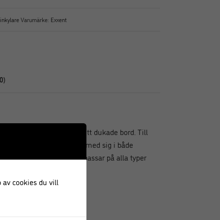
inkylare
Varumärke:
Exxent
0)
itt stål som är elegant på ditt dukade bord. Till
ilket gör den smidig att ha med sig i både
för det mindre hushållet, passar på alla typer
 av cookies du vill