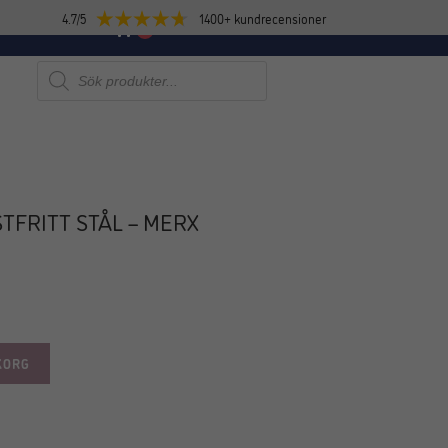
4.7/5
1400+ kundrecensioner
E
NYHETER
0
Produktsökning
STFRITT STÅL – MERX
KORG