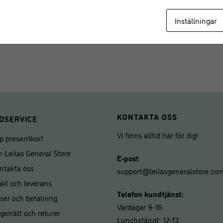
Ø 11,7 cm
Inställningar
Material: Rostfritt stål
KONTAKTA OSS
DSERVICE
Vi finns alltid här för dig!
p presentkort
 Leilas General Store
E-post
ntakta oss
support@leilasgeneralstore.co
akt och leverans
Telefon kundtjänst:
iser och betalning
Vardagar 9-16
gerrätt och returer
Lunchstängt: 12-13