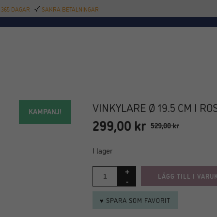
 365 DAGAR
SÄKRA BETALNINGAR
TILLBEHÖR
BAR
DELIKATESSER
KALAS
INREDNING
POOL
SAL
VINKYLARE Ø 19.5 CM I RO
KAMPANJ!
299,00
kr
Det
Det
529,00
kr
ursprungliga
nuvarande
priset
priset
I lager
var:
är:
529,00 kr.
299,00 kr.
LÄGG TILL I VARU
♥ SPARA SOM FAVORIT