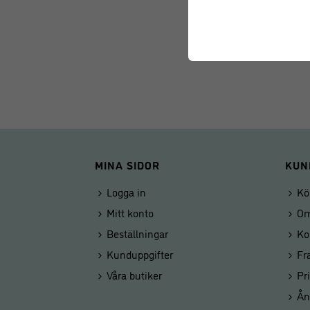
MINA SIDOR
KUN
Logga in
Kö
Mitt konto
Om
Beställningar
Ko
Kunduppgifter
Fr
Våra butiker
Pr
Ån