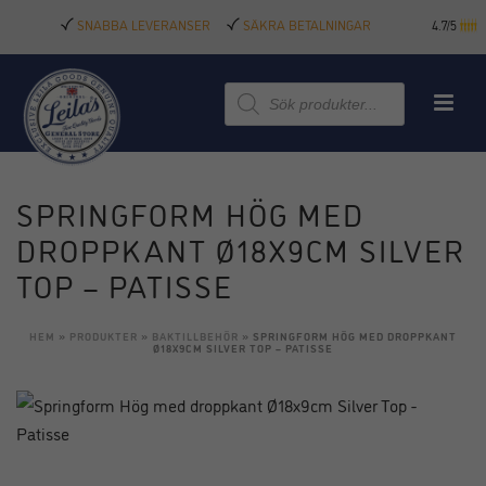
SNABBA LEVERANSER
SÄKRA BETALNINGAR
4.7/5
Produktsökning
SPRINGFORM HÖG MED
DROPPKANT Ø18X9CM SILVER
TOP – PATISSE
HEM
»
PRODUKTER
»
BAKTILLBEHÖR
»
SPRINGFORM HÖG MED DROPPKANT
Ø18X9CM SILVER TOP – PATISSE