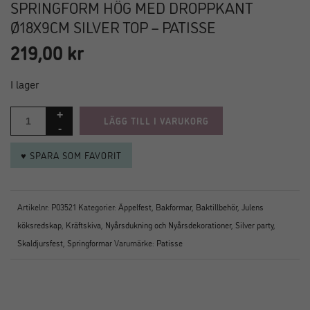
SPRINGFORM HÖG MED DROPPKANT
Ø18X9CM SILVER TOP – PATISSE
219,00
kr
I lager
LÄGG TILL I VARUKORG
♥ SPARA SOM FAVORIT
Artikelnr:
P03521
Kategorier:
Äppelfest
,
Bakformar
,
Baktillbehör
,
Julens
köksredskap
,
Kräftskiva
,
Nyårsdukning och Nyårsdekorationer
,
Silver party
,
Skaldjursfest
,
Springformar
Varumärke:
Patisse